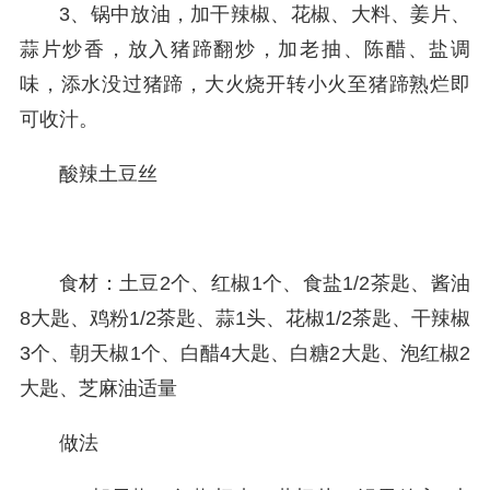
3、锅中放油，加干辣椒、花椒、大料、姜片、
蒜片炒香，放入猪蹄翻炒，加老抽、陈醋、盐调
味，添水没过猪蹄，大火烧开转小火至猪蹄熟烂即
可收汁。
酸辣土豆丝
食材：土豆2个、红椒1个、食盐1/2茶匙、酱油
8大匙、鸡粉1/2茶匙、蒜1头、花椒1/2茶匙、干辣椒
3个、朝天椒1个、白醋4大匙、白糖2大匙、泡红椒2
大匙、芝麻油适量
做法