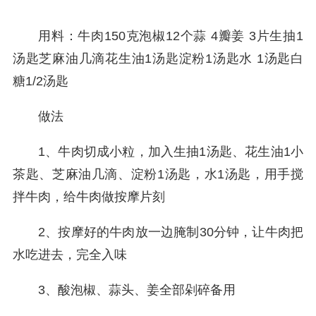
用料：牛肉150克泡椒12个蒜 4瓣姜 3片生抽1
汤匙芝麻油几滴花生油1汤匙淀粉1汤匙水 1汤匙白
糖1/2汤匙
做法
1、牛肉切成小粒，加入生抽1汤匙、花生油1小
茶匙、芝麻油几滴、淀粉1汤匙，水1汤匙，用手搅
拌牛肉，给牛肉做按摩片刻
2、按摩好的牛肉放一边腌制30分钟，让牛肉把
水吃进去，完全入味
3、酸泡椒、蒜头、姜全部剁碎备用