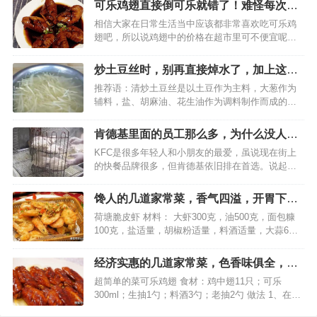
可乐鸡翅直接倒可乐就错了！难怪每次做
饿了…
的发黑发苦，快看看吧！
相信大家在日常生活当中应该都非常喜欢吃可乐鸡
翅吧，所以说鸡翅中的价格在超市里可不便宜呢，
大约20多块钱一斤，相对于鸡肉来说算是比较贵的
了，当然可乐鸡翅是非常美味的，所以说好多人痴
炒土豆丝时，别再直接焯水了，加上这一
迷于它的美味，常常会自己制作。但是自己在家做
步，土豆丝才会爽脆还入味
推荐语：清炒土豆丝是以土豆作为主料，大葱作为
可乐鸡翅，如果掌握…
辅料，盐、胡麻油、花生油作为调料制作而成的家
常菜。具有咸鲜，酸辣的口味。 炒土豆丝时，别再
直接焯水了，加上这一步，土豆丝才会爽脆还入味
肯德基里面的员工那么多，为什么没人能
对于现在的人来说，他们对于美食的要求都是比较
知道炸鸡的真正配方？
KFC是很多年轻人和小朋友的最爱，虽说现在街上
高的，而且对…
的快餐品牌很多，但肯德基依旧排在首选。说起
KFC里的美食真的数不清，点单率最高的要数吮指
原味鸡了，虽说都知道炸鸡对身体不是太好，但是
馋人的几道家常菜，香气四溢，开胃下
对于吃货来说，那个味道真的想想都流口水。 作为
饭，你也动手试试吧
荷塘脆皮虾 材料： 大虾300克，油500克，面包糠
全球连锁的…
100克，盐适量，胡椒粉适量，料酒适量，大蒜6
粒，青红辣椒各2个。 做法： 1.先将虾洗净，剪掉
须，挑去背后的黑线，将整理好的虾加入盐，料
经济实惠的几道家常菜，色香味俱全，美
酒，胡椒粉腌制至少15分钟。 2.将虾最…
味营养，好吃的放不下筷子
超简单的菜可乐鸡翅 食材：鸡中翅11只；可乐
300ml；生抽1勺；料酒3勺；老抽2勺 做法 1、在生
鸡翅上划刀（两面），用两勺老抽，两勺料酒腌30