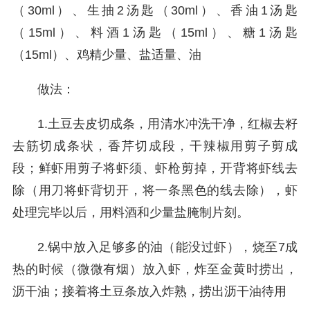
（30ml）、生抽2汤匙（30ml）、香油1汤匙
（15ml）、料酒1汤匙（15ml）、糖1汤匙
（15ml）、鸡精少量、盐适量、油
做法：
1.土豆去皮切成条，用清水冲洗干净，红椒去籽
去筋切成条状，香芹切成段，干辣椒用剪子剪成
段；鲜虾用剪子将虾须、虾枪剪掉，开背将虾线去
除（用刀将虾背切开，将一条黑色的线去除），虾
处理完毕以后，用料酒和少量盐腌制片刻。
2.锅中放入足够多的油（能没过虾），烧至7成
热的时候（微微有烟）放入虾，炸至金黄时捞出，
沥干油；接着将土豆条放入炸熟，捞出沥干油待用