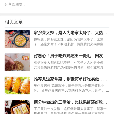
分享给朋友：
相关文章
家乡菜太辣，是因为老家太冷了、太热
了，还是太穷了？
原标题：家乡菜太辣，是因为老家太冷了、太热
了，还是太穷了？寒潮来袭，热腾腾的火锅和麻辣
烫提上日程。冬日似乎和辣味特别搭，因为辣椒带
来的舌尖灼烧感能刺激代谢，让人血流加速，从而
好恶心！男子吃炸鸡吃出一撮毛，网友安
暖和起来。川菜经典，酸汤肥牛 | 站酷海洛暖身需求
慰：这是真鸡不是合成的
相信很多人都喜欢吃炸鸡，不管是大人还是小孩，
可能是形成嗜辣口…
尤其是热腾腾的炸鸡刚出锅的时候，那个滋味真是
的香死了，吃到口里软糯馨香，想想就让人流口
水。近日，吉林长春某男子去附近的有名炸鸡连锁
推荐几道家常菜，步骤简单好吃易做，超
店，现场买了一份炸鸡，他兴致勃勃地吃了几口，
下饭，回回都光盘
奥尔良烤翅 鸡翅洗净，晾干表面水分用牙签扎小
忽然觉着不对劲儿，然后…
洞。 新奥尔良烤肉料35克烤料兑35克水，调匀。 将
烤料水淋在鸡翅上，使其均匀的裹上烤肉料，放入
冰箱冷藏5小时，中途翻面两到三回。 .烤盘里铺锡
两分钟做出的三明治，比抹果酱还好吃，
纸刷层薄油，将鸡翅放入，烤箱预热…
老公埋怨为啥没早点学会
不用黄油一次发酵，这样做吐司太省事了，我家一
周做几回，总是不够吃 面包房一条吐司卖不便宜，