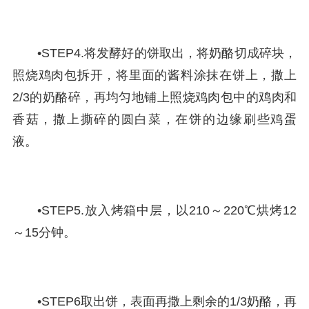
•STEP4.将发酵好的饼取出，将奶酪切成碎块，
照烧鸡肉包拆开，将里面的酱料涂抹在饼上，撒上
2/3的奶酪碎，再均匀地铺上照烧鸡肉包中的鸡肉和
香菇，撒上撕碎的圆白菜，在饼的边缘刷些鸡蛋
液。
•STEP5.放入烤箱中层，以210～220℃烘烤12
～15分钟。
•STEP6取出饼，表面再撒上剩余的1/3奶酪，再