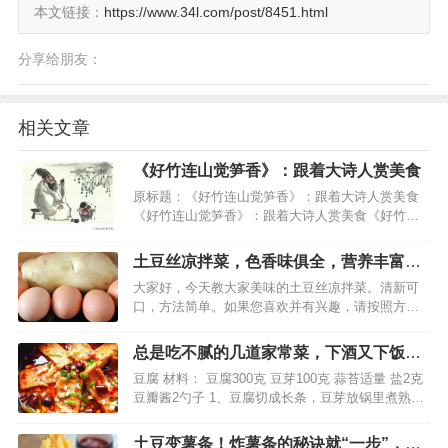
本文链接：
https://www.34l.com/post/8451.html
分享给朋友：
相关文章
《好竹连山觉笋香》：跟着大诗人赏美食
原标题：《好竹连山觉笋香》：跟着大诗人赏美食
《好竹连山觉笋香》：跟着大诗人赏美食《好竹连
山觉笋香》插图。…
土豆丝凉拌菜，色香味俱全，营养丰富，
做法简单易学，来试试吧
大家好，今天教大家美味的土豆丝凉拌菜。清新可
口，方法简单。如果您喜欢并有兴趣，请按照方法
进行尝试。【土豆丝凉拌菜】【基本食材】土豆、
胡萝卜、鸡蛋、白洋葱、大蒜、青椒、盐、糖、生
总是吃不腻的几道家常菜，下酒又下饭两
抽、陈醋、热油、蚝油。【基本步骤】1、首先我们
不误，一举两得很实惠
豆腐 材料： 豆腐300克 豆芽100克 蒜苔适量 盐2克
将土豆去皮，然后切…
豆瓣酱2勺子 1、豆腐切成长条，豆芽放锅里煮熟
2、平底锅加入豆腐煎 3、一面煎金黄翻面煎 4、煮
好的豆芽倒入盆里 5、锅里加入油加入豆瓣酱炒出红
土豆变​薯条！炸薯条的秘诀就“一步”，薯