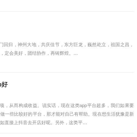
澳门回归，神州大地，共庆佳节，东方巨龙，巍然屹立，祖国之昌，
，定会美好，团结协作，再铸辉煌。…
p好
多项，从而构成收益。说实话，现在这类app平台超多，我们如果要
有做一些比较好的平台，那才能对自己有帮助。现在想生活犹豫是新
如直接上抖音去开店好呢。另外，这类平…