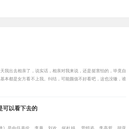
今天我出去相亲了，说实话，相亲对我来说，还是挺害怕的，毕竟自
且基本都是女方看不上我。纠结，可能颜值不好看吧，这也没辙，谁
是可以看下去的
蝉》是由任嘉伦、李曼、刘欢、何杜娟 、菅纫姿、李亭哲、胡亚