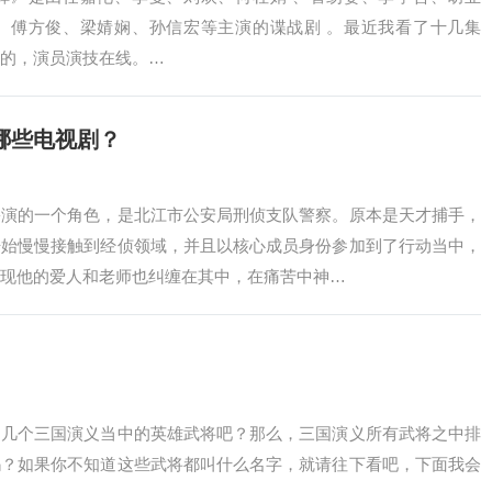
、傅方俊、梁婧娴、孙信宏等主演的谍战剧 。最近我看了十几集
的，演员演技在线。…
哪些电视剧？
扮演的一个角色，是北江市公安局刑侦支队警察。原本是天才捕手，
开始慢慢接触到经侦领域，并且以核心成员身份参加到了行动当中，
现他的爱人和老师也纠缠在其中，在痛苦中神…
道几个三国演义当中的英雄武将吧？那么，三国演义所有武将之中排
吗？如果你不知道这些武将都叫什么名字，就请往下看吧，下面我会