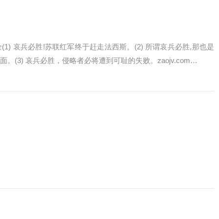
1) 哀兵必胜!苏联红军终于赶走法西斯。(2) 所谓哀兵必胜,那也是
(3) 哀兵必胜，侵略者必将遭到可耻的失败。zaojv.com…
…