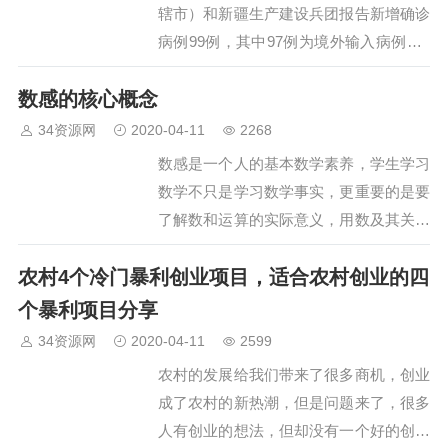
辖市）和新疆生产建设兵团报告新增确诊
病例99例，其中97例为境外输入病例，2
例为本土病例（黑龙江2例）；无新增死
数感的核心概念
亡病例；新增疑似病例49例，均为境外输
入病例（上海43例，黑龙江3例，内蒙古2
34资源网
2020-04-11
2268
例，吉林…
数感是一个人的基本数学素养，学生学习
数学不只是学习数学事实，更重要的是要
了解数和运算的实际意义，用数及其关系
表达和交流信息，用数学的观点来解释现
农村4个冷门暴利创业项目，适合农村创业的四
实问题。因此，在小学数学教育中教师要
重视培养学生的数感。数感的培养并不是
个暴利项目分享
一朝一夕的事，而是一个潜…
34资源网
2020-04-11
2599
农村的发展给我们带来了很多商机，创业
成了农村的新热潮，但是问题来了，很多
人有创业的想法，但却没有一个好的创业