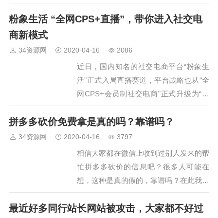
个站域名被人污染了，现在可以说整个域
粉象生活 “全网CPS+直播”，带你进入社交电
名报废了。很多人可能感觉奇怪，好好的
网站为什么会报废了？…
商新模式
34资源网
2020-04-16
2086
近日，国内知名的社交电商平台“粉象生
活”正式入局直播赛道，平台战略也从“全
网CPS+会员制社交电商”正式升级为“全
网CPS+直播”。伴随着本次战略升级，由
拼多多砍价免费拿是真的吗？靠谱吗？
粉象生活引领的“全网CPS+直播”新模式
也将整个社交电商行业带入了 4. 0时代。
34资源网
2020-04-16
3797
…
相信大家都在微信上收到过别人发来的帮
忙拼多多砍价的信息吧？很多人可能在
想，这种是真的假的，靠谱吗？在此我想
说下，这种帮忙砍价确实是可以拿到免费
最近好多同行站长网站被攻击，大家都不好过
商品的。不过，并不是人人都可以拿到