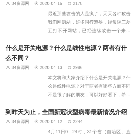
的。因为这上面免费拿的商品，你需要找
34资源网
2020-04-15
2178
人加入帮你砍价才行。下面，我…
最近那些攻击的人是疯了，天天各种攻击
我们网赚站，好多同行遭殃，经常隔三差
五打不开网站，已经连续攻击一个来月
了，好多站长都吃不消了，开始担忧这个
什么是开关电源？什么是线性电源？两者有什
行业，有的甚至想到卖站，但我觉得得想
办法解决才行，不然换行业同样有被攻击
么不同？
和污染的风险。…
34资源网
2020-04-13
2986
本文将和大家介绍下什么是开关电源？什
么是线性电源？对于两者有哪些方面不同
不是很了解的朋友，可以好好看下，希望
对大家有所帮助。…
到昨天为止，全国新冠状型病毒最新情况介绍
34资源网
2020-04-12
2244
4月11日0—24时，31个省（自治区、直