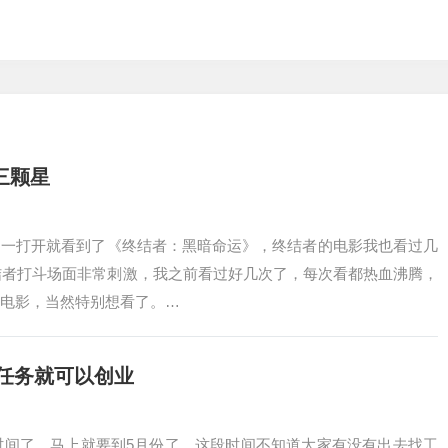
三颗星
，一打开就看到了《终结者：黑暗命运》，终结者的电影我也看过几
终结者打斗场面非常刺激，我之前看过好几次了，每次看都热血沸腾，
电影，当然特别想看了。…
做任务就可以创业
一时间了，马上就要到5月份了，这段时间不知道大家有没有出去找工