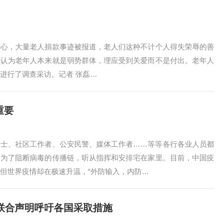
的心，大量老人捐款事迹被报道，老人们这种不计个人得失荣辱的善
人认为老年人本来就是弱势群体，理应受到关爱而不是付出。老年人
进行了调查采访。记者 张磊…
重要
护士、社区工作者、公安民警、媒体工作者……等等各行各业人员都
们为了阻断病毒的传播链，听从指挥和安排宅在家里。目前，中国疫
但世界疫情却在极速升温，“外防输入，内防…
联合声明呼吁各国采取措施