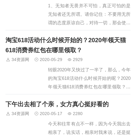
周末在家做的事情，一起来…
1、无知者无畏并不可怕，真正可怕的是
无知者还无所谓。请你记住：不要用无所
谓的态度原谅自己，对待一切，那会使一
切变得对你无所谓，也会使你成为一个无
淘宝618活动什么时候开始的？2020年领天猫
所谓而又无所成的痛苦的边缘人。…
618消费券红包在哪里领取？
34资源网
2020-05-29
2929
转眼2020年又快过了一半了，那么，今年
的淘宝618活动什么时候开始的呢？2020
年领天猫618消费券红包在哪里领取？告
诉大家吧，这个活动和以前的活动时间都
下午出去相了个亲，女方真心挺好看的
差不多的，都是6月18日左右的时候开
始。现在是领红包的最佳时期，大家如果
34资源网
2020-05-17
2280
想要领取红包…
今天和往常有点不一样，因为今天我出去
相亲了，说实话，相亲对我来说，还是挺