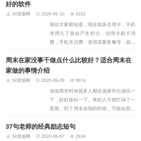
件，然后就可以把信用卡积分通过软件变
好的软件
现了。第一步：下载积分大…
34资源网
2020-06-10
3181
相信大家都知道，现在很多信用卡，手机
使用久了就会产生积分，信用卡刷卡消
费，手机充话费，使用流量套餐等，就会
产生积分。这些积分除了可以参与官方的
周末在家没事干做点什么比较好？适合周末在
抽奖或者兑奖活动外，其实还有很多用处
的，比如你可以兑换现金。那么，今天小
家做的事情介绍
编就跟大家分享一个积分大师…
34资源网
2020-06-09
9974
放假周末时候很多人都会选择外出游玩一
下，好好放松一下。有的人可能忙碌了一
星期，到了周末放假的时候，可能会想着
在家好好睡一觉，还有的人则会选择做好
37句老师的经典励志短句
吃的犒劳犒劳自己。那么，周末在家没事
干做点什么比较好？下面小编分享下适合
34资源网
2020-06-07
2534