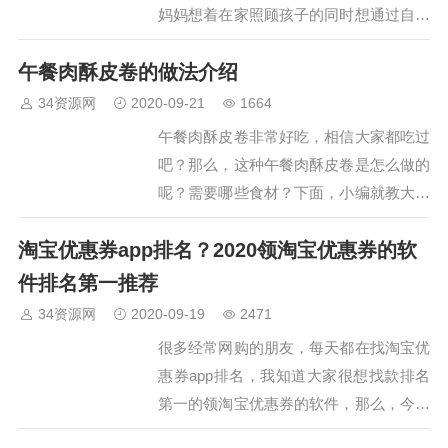
妈妈想着在家照顾孩子的同时想通过自己
的努力创业。那么，全职妈妈自己创业干
午餐肉酥皮卷的做法介绍
点什么好呢？下面，小编整理了四个适合
全职妈妈创业的项目，大家一起来看看
34资源网
2020-09-21
1664
吧。…
午餐肉酥皮卷非常好吃，相信大家都吃过
吧？那么，这种午餐肉酥皮卷是怎么做的
呢？需要哪些食材？下面，小编就教大家
做法窍门，可以轻松做出正宗馋哭隔壁小
淘宝优惠券app排名？2020领淘宝优惠券的软
孩的午餐肉酥皮卷。一个手抓饼就可以做
的美味小吃，不用和面，酥得掉渣。简单
件排名第一推荐
易做，快来学学吧。一、下…
34资源网
2020-09-19
2471
很多经常网购的朋友，每天都在找淘宝优
惠券app排名，我知道大家很想找款排名
第一的领淘宝优惠券的软件，那么，今天
小编就给大家推荐一款可以领淘宝优惠券