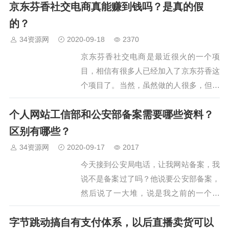
京东芬香社交电商真能赚到钱吗？是真的假
排名第一的软件，下面一起来看看吧。…
的？
34资源网
2020-09-18
2370
京东芬香社交电商是最近很火的一个项
目，相信有很多人已经加入了京东芬香这
个项目了。当然，虽然做的人很多，但是
也有很多人在怀疑这个项目是否真实，合
个人网站工信部和公安部备案需要哪些资料？
法。因此问京东芬香社交电商真能赚到钱
吗？是真的假的？这类朋友非常多，下面
区别有哪些？
就告诉大家真相吧。首先，这…
34资源网
2020-09-17
2017
今天接到公安局电话，让我网站备案，我
说不是备案过了吗？他说要公安部备案，
然后说了一大堆，说是我之前的一个老
站，取名叫什么××论坛的网站要备案，
字节跳动搞自有支付体系，以后直播卖货可以
我后来回忆了一下，想到了自己之前有个