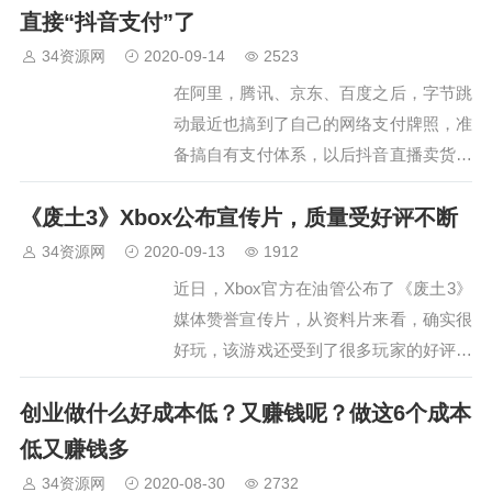
网站取名叫论坛的，不过后来已经改成
直接“抖音支付”了
××网了，已经不是论坛了。…
34资源网
2020-09-14
2523
在阿里，腾讯、京东、百度之后，字节跳
动最近也搞到了自己的网络支付牌照，准
备搞自有支付体系，以后抖音直播卖货可
以直接“抖音”支付了！…
《废土3》Xbox公布宣传片，质量受好评不断
34资源网
2020-09-13
1912
近日，Xbox官方在油管公布了《废土3》
媒体赞誉宣传片，从资料片来看，确实很
好玩，该游戏还受到了很多玩家的好评。
《废土3》简介：《废土3》设定在核弹爆
创业做什么好成本低？又赚钱呢？做这6个成本
炸过去一个多世纪后，亚利桑那已经奄奄
一息。科罗拉多大主教承诺，如果沙漠游
低又赚钱多
骑兵可以从他那三个…
34资源网
2020-08-30
2732