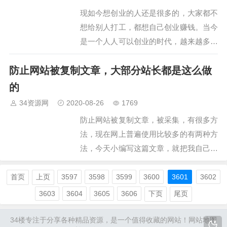
现如今想创业的人还是很多的，大家都不
想给别人打工，都想自己创业赚钱。当今
是一个人人可以创业的时代，越来越多的
人走上创业致富之路。那么，创业做什么
防止网站被复制文章，大部分站长都是这么做
好成本低呢？下面，小编给大家整理了6
种适合创业的低成本创业项目，大家一起
的
来看看吧。1、烧烤摊近几…
34资源网
2020-08-26
1769
防止网站被复制文章，被采集，有很多方
法，现在网上普遍使用比较多的有两种方
法，今天小编写这篇文章，就把我自己知
道的两种方法分享给大家，希望对大家有
所帮助吧。…
首页
上页
3597
3598
3599
3600
3601
3602
3603
3604
3605
3606
下页
尾页
34楼
专注于分享各种精品资源，是一个值得收藏的网站！
网站地图