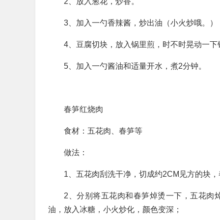
2、放入葱花，炒香。
3、加入一勺香辣酱，炒出油（小火炒哦。）
4、豆腐切块，放入锅里煎，时不时晃动一下
5、加入一勺酱油和适量开水，煮2分钟。
春笋红烧肉
食材：五花肉、春笋等
做法：
1、五花肉刮洗干净，切成约2CM见方的块
2、分别将五花肉和春笋焯烫一下，五花肉焯
油，放入冰糖，小火炒化，颜色变深；