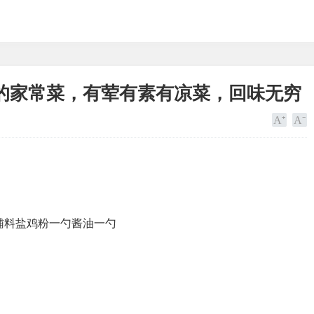
的家常菜，有荤有素有凉菜，回味无穷
辅料盐鸡粉一勺酱油一勺