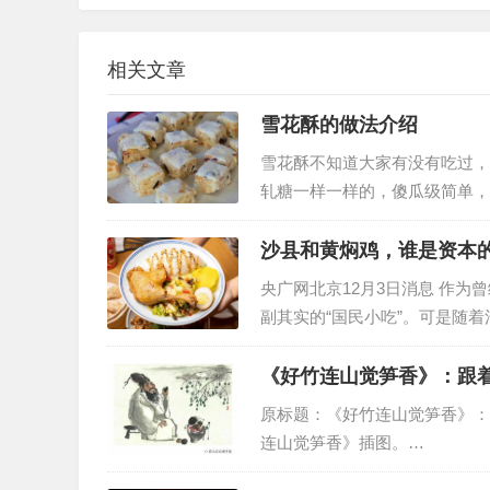
相关文章
雪花酥的做法介绍
雪花酥不知道大家有没有吃过，
轧糖一样一样的，傻瓜级简单，
沙县和黄焖鸡，谁是资本
央广网北京12月3日消息 作为
副其实的“国民小吃”。可是随
势逐渐丧失了。近年来，一股创
《好竹连山觉笋香》：跟
原标题：《好竹连山觉笋香》：
连山觉笋香》插图。…