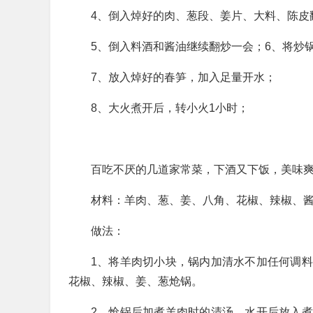
4、倒入焯好的肉、葱段、姜片、大料、陈皮
5、倒入料酒和酱油继续翻炒一会；6、将炒
7、放入焯好的春笋，加入足量开水；
8、大火煮开后，转小火1小时；
百吃不厌的几道家常菜，下酒又下饭，美味
材料：羊肉、葱、姜、八角、花椒、辣椒、
做法：
1、将羊肉切小块，锅内加清水不加任何调
花椒、辣椒、姜、葱炝锅。
2、炝锅后加煮羊肉时的清汤，水开后放入