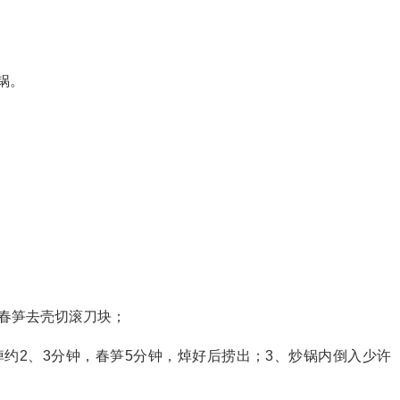
锅。
，春笋去壳切滚刀块；
约2、3分钟，春笋5分钟，焯好后捞出；3、炒锅内倒入少许