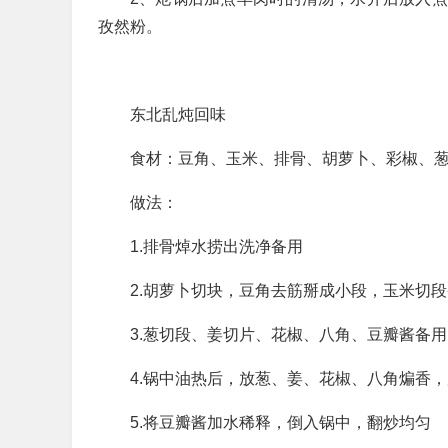
孜然粉。
东北乱炖回味
食材：豆角、玉米、排骨、胡萝卜、彩椒、
做法：
1.排骨焯水捞出洗净备用
2.胡萝卜切块，豆角去筋掰成小段，玉米切
3.葱切段、姜切片、花椒、八角、豆瓣酱备用
4.锅中油热后，放葱、姜、花椒、八角煸香
5.将豆瓣酱加水稀释，倒入锅中，翻炒均匀