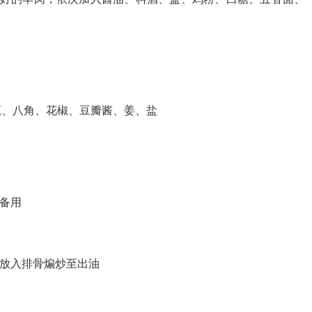
葱、八角、花椒、豆瓣酱、姜、盐
段备用
，放入排骨煸炒至出油