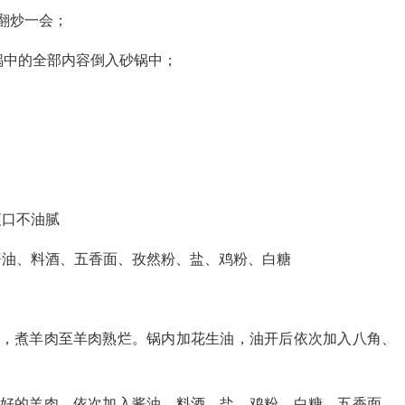
翻炒一会；
锅中的全部内容倒入砂锅中；
爽口不油腻
酱油、料酒、五香面、孜然粉、盐、鸡粉、白糖
料，煮羊肉至羊肉熟烂。锅内加花生油，油开后依次加入八角、
煮好的羊肉，依次加入酱油、料酒、盐、鸡粉、白糖、五香面、