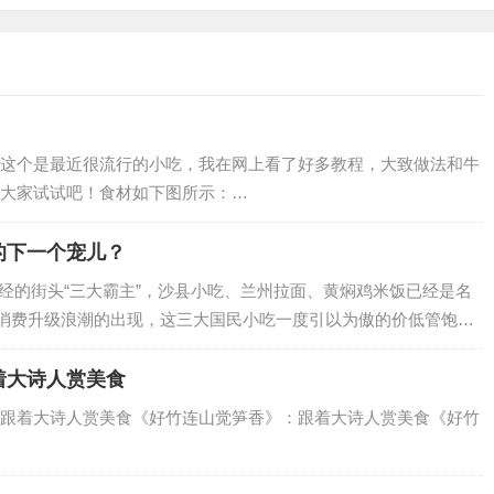
这个是最近很流行的小吃，我在网上看了好多教程，大致做法和牛
大家试试吧！食材如下图所示：…
的下一个宠儿？
曾经的街头“三大霸主”，沙县小吃、兰州拉面、黄焖鸡米饭已经是名
着消费升级浪潮的出现，这三大国民小吃一度引以为傲的价低管饱优
新升级风潮终于在这三大赛道中刮起…
着大诗人赏美食
跟着大诗人赏美食《好竹连山觉笋香》：跟着大诗人赏美食《好竹