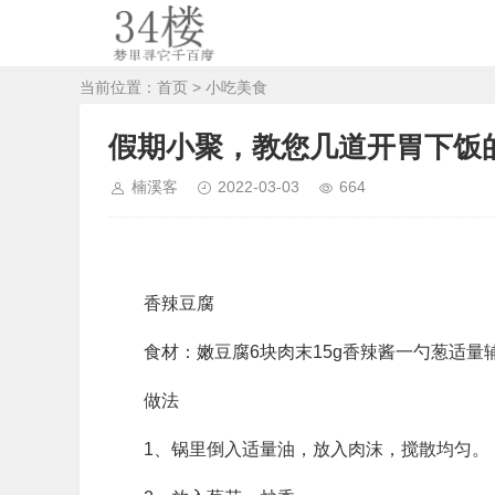
当前位置：
首页
>
小吃美食
假期小聚，教您几道开胃下饭
楠溪客
2022-03-03
664
香辣豆腐
食材：嫩豆腐6块肉末15g香辣酱一勺葱适量
做法
1、锅里倒入适量油，放入肉沫，搅散均匀。