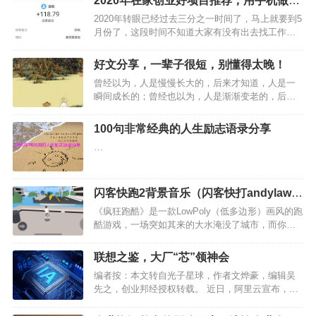
2020年在家创业好项目推荐，用手机做任
务就可以创业
2020年转眼已经过去三分之一时间了，马上就要到5
月份了，这段时间不知道大家有没有出去找工作，
反正我是没有出去，一直呆在家里做项目创业。因
为现在呆在家里创业是最好的选择，毕竟疫情刚过
好文分享，一辈子很短，别懂得太晚！
去不久，而且现在国外还很严重，我们只有呆在家
曾经以为，人是慢慢长大的，后来才知道，人是一
里是最安全的。…
瞬间成长的；曾经也以为，人是渐渐变老的，后来
才知道，人是一瞬间衰老的。…
100句非常经典的人生励志语录分享
…
闪客快跑2背景音乐（闪客快打andylaw的
微博）
《疯狂跑酷》是一款LowPoly（低多边形）画风的跑
酷游戏，一场突如其来的大水淹没了城市，而你在
游戏中扮演一名刚下班的男子，需要从被水淹没的
城市中逃出生天。…
联想之鉴，大厂“芯”领神会
编者按：本文转自光子星球，作者文烨豪，编辑吴
先之，创业邦经授权转载。 近日，阿里云宣布，达
摩院成功研发出存算一体芯片。腾讯造芯的波澜还
未平复，阿里便再次出招，造芯似乎成为了互联网