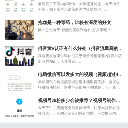
确诊新冠肺炎
最近看了下国内的疫情，大致还算稳定，每天增长
不多，如下图所示是最新国内疫情情况：…
抱怨是一种毒药，比较有深度的好文
问：怎么每天 都能免费收到这种 好文章呢？…
抖音黄v认证有什么好处（抖音流量高的是
蓝v和黄v）
我将要在这里告诉你们关于抖音号橱窗蓝v抖音小店
所有的知识，认真看完。…
电脑微信可以发多大的视频（视频超过40
分钟发送步骤）
虽然腾讯在短视频领域迟迟未能取得优势，微视也
很难撼动抖音、快手等头部APP的地位，但一直以
来都未放弃这块蛋糕。 2021年二季度，随着微信以
及Wechat活跃用户账户达到12.5亿，微信视频号的
视频号加粉多少会被推荐？视频号制作方
成长空间也被进一步拉大。而腾讯也很可能在短视
法分享
今天下午，视频号突然暂停申请，让原本打算在视
频…
频号大干一场的运营者们感到懵圈。不过据业内人
士透露，此次暂停并“不会太久”，很快就会再次上
线。…