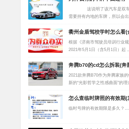
这说明了该汽车是双车牌的
需要持有内地的车牌，所以会出
衢州金盾驾校学时怎么看(
根据《济南市驾驶员培训行业规
2021年5月1日（含5月1日
部门将对新受理的学员实行考试
奔腾b70的cd怎么拆装(奔
2021款奔腾B70作为奔腾家
新的“光影哲学之性感曲面”的
中国古代兵器“戈”造型的大灯
怎么查临时牌照的有效期(
临时号牌的有效期限是多久？…