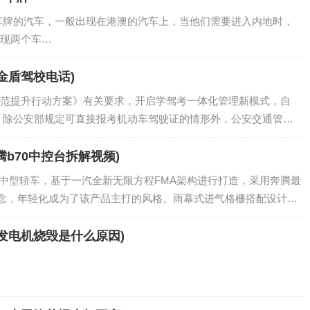
汽车，一般出现在港澳的汽车上，当他们需要进入内地时，
现两个车…
金盾驾校电话)
范提升行动方案》有关要求，开启学驾考一体化管理新模式，自
）起，除公安部规定可直接报考机动车驾驶证的情形外，公安交通管理
前学时核查，新受理学员在考试前必须完…
腾b70中控台拆解视频)
族的中型轿车，基于一汽全新无限方程FMA架构进行打造，采用奔腾最
理念，年轻化成为了该产品主打的风格。雨幕式进气格栅搭配设计为
组及下方贯穿式前保险杠，进一步…
发电机烧毁是什么原因)