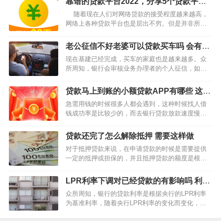
靠谱的贷款平台2022，分享5个贷款平台
了。所以在办房贷前最好把大额的网贷和信用卡还
都比较靠谱
随着现在人们对网络贷款的接受程度越来越高，
完，避免被银行认定为套用…
网络上各种贷款平台也是层出不穷。但是并非所有
的贷款平台都是靠谱的，在贷款的时候往往都是需
要对贷款平台的资质进行调查，避免在不合规的贷
老公征信不好老婆可以贷款买车吗 会有什
款平台上申请借款。那么2022年靠…
么影响
现在基建已经完成，买车的家庭也是越来越多。众
所周知，银行会审核业务办理者的个人征信，如果
办理者是结婚的则还会审核配偶另一方的征信。简
单来说，如果已婚人士办理贷款，银行在审核贷款
贷款马上到账的小额贷款APP有哪些 这些
时会对申请者和配偶的征信记录进行审核。 老公征
下款快
急需用钱的时候很多人都会遇到，这种时候找人借
信不好老婆…
钱成功率是比较少的，而去银行贷款放款速度慢，
只会耽误事情，所以网贷成了很多人唯一的选择，
在选择网贷产品的时候，都希望当天能够拿到资
贷款还完了怎么解除抵押 需要这样做
金。 贷款马上到账的小额贷款APP有哪些？ 乐享
对于抵押贷款来说，在申请贷款的时候是需要提供
借…
一定的抵押或担保的，并且抵押贷款的额度是根据
抵押物或担保品的评估价值来决定的。往往抵押贷
款的额度最高不会超过抵押物评估价值的90%，在
LPR利率下调对已经贷款的有影响吗 利息
众多的抵押贷款中，房屋抵押贷款的贷款率是最高
会减少吗
众所周知，银行的贷款利率是根据央行的LPR利率
的。比如房屋抵押贷…
为基准利率，随着央行LPR利率的变化而变化，央
行的LPR基准利率会不定期发生改变。那么，LPR利