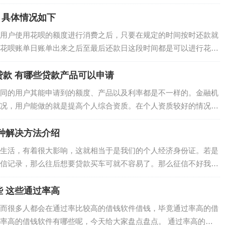
来了解一下。兴业银行消费贷款提前还款需…
 具体情况如下
用户使用花呗的额度进行消费之后，只要在规定的时间按时还款就
花呗账单日账单出来之后至最后还款日这段时间都是可以进行花呗
用户就进行还款，那么就是属于花呗提前还款…
款 有哪些贷款产品可以申请
同的用户其能申请到的额度、产品以及利率都是不一样的。金融机
况，用户能做的就是提高个人综合资质。在个人资质较好的情况
。 征信花负债高能申请什么贷款?…
种解决方法介绍
生活，有着很大影响，这就相当于是我们的个人经济身份证。若是
信记录，那么往后想要贷款买车可就不容易了。那么征信不好我们
贷款买车？ 【1】查看…
 这些通过率高
而很多人都会在通过率比较高的借钱软件借钱，毕竟通过率高的借
率高的借钱软件有哪些呢，今天给大家盘点盘点。 通过率高的借