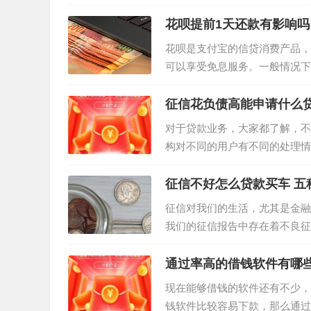
前还款需要支付违约金吗?一起
花呗提前1天还款有影响吗
花呗是支付宝的信贷消费产品，
可以享受免息服务。一般情况下
还款的。若是花呗账单还未处理
征信花负债高能申请什么贷
对于贷款业务，大家都了解，不
构对不同的用户有不同的处理情
下，用户能申请到的额度就越高
征信不好怎么贷款买车 五
征信对我们的生活，尤其是金融
我们的征信报告中存在着不良征
该怎么贷款买车？ 征信不好怎么
通过率高的借钱软件有哪些
现在能够借钱的软件还有不少，
钱软件比较容易下款，那么通过