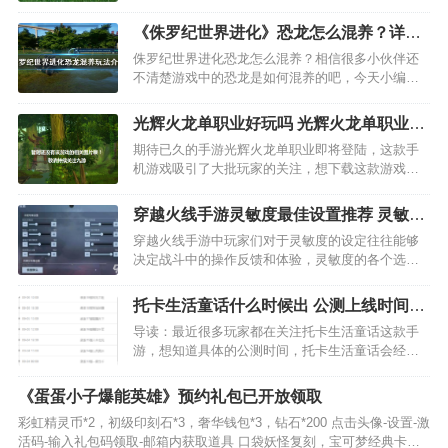
以免费下载，其中可游玩以myClub为中心的在线内
容，并可以与完整版游戏的玩家进行在线比赛。…
《侏罗纪世界进化》恐龙怎么混养？详细
玩法攻略介绍
侏罗纪世界进化恐龙怎么混养？相信很多小伙伴还
不清楚游戏中的恐龙是如何混养的吧，今天小编给
大家带来详细侏罗纪世界进化恐龙混养玩法攻略介
绍，快来看一下吧。游戏中，小型食肉龙吃小型食
光辉火龙单职业好玩吗 光辉火龙单职业玩
草龙，中型非装甲食草龙和非同类小型食肉龙，鸭
法简介
期待已久的手游光辉火龙单职业即将登陆，这款手
嘴龙类全部是中型非装…
机游戏吸引了大批玩家的关注，想下载这款游戏，
有很多粉丝都在问小编光辉火龙单职业好玩吗？光
辉火龙单职业值不值得玩？现在就为大家来简单分
穿越火线手游灵敏度最佳设置推荐 灵敏度
析下，看看这款游戏的玩法特点和游戏剧情介绍。
如何设置好
穿越火线手游中玩家们对于灵敏度的设定往往能够
1、光辉火龙单职业…
决定战斗中的操作反馈和体验，灵敏度的各个选项
该如何去进行设定，小编为你提供了最好的选择，
根据玩家们不同按键、指位，我们给你提供了更多
托卡生活童话什么时候出 公测上线时间预
不同的穿越火线手游灵敏度最佳设置选择。 穿越火
告
导读：最近很多玩家都在关注托卡生活童话这款手
线手游灵敏度最佳…
游，想知道具体的公测时间，托卡生活童话会经过
封测、删档内测、不删档测试到最终的公测等几个
测试阶段，才会正式上线托卡生活童话安卓或iOS版
《蛋蛋小子爆能英雄》预约礼包已开放领取
本，有很多玩家就会问小编托卡生活童话什么时候
彩虹精灵币*2，初级印刻石*3，奢华钱包*3，钻石*200 点击头像-设置-激
公测，究竟什么时…
活码-输入礼包码领取-邮箱内获取道具 口袋妖怪复刻，宝可梦经典卡牌