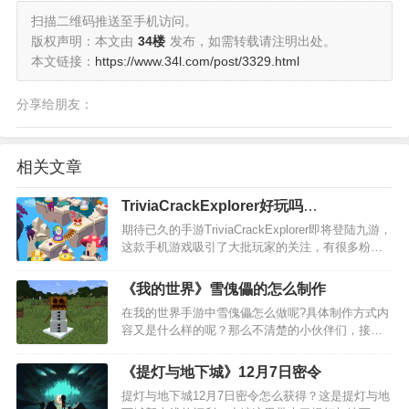
扫描二维码推送至手机访问。
版权声明：本文由
34楼
发布，如需转载请注明出处。
本文链接：
https://www.34l.com/post/3329.html
分享给朋友：
相关文章
TriviaCrackExplorer好玩吗
TriviaCrackExplorer玩法简介
期待已久的手游TriviaCrackExplorer即将登陆九游，
这款手机游戏吸引了大批玩家的关注，有很多粉丝
都在问九游小编TriviaCrackExplorer好玩吗？
TriviaCrackExplorer值不值得玩？现在就为大家来简
《我的世界》雪傀儡的怎么制作
单分…
在我的世界手游中雪傀儡怎么做呢?具体制作方式内
容又是什么样的呢？那么不清楚的小伙伴们，接下
来就让我们一起来看一下吧~！ 我的世界手游雪傀
儡的制作方法 制造雪傀儡需要先准备4个雪块，雪块
《提灯与地下城》12月7日密令
需要使用雪球合成，4个雪球可以合成一个雪块…
提灯与地下城12月7日密令怎么获得？这是提灯与地