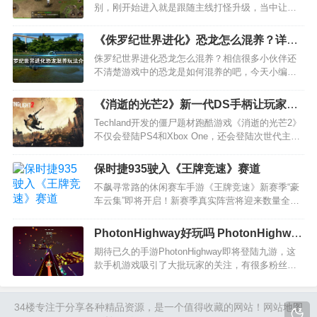
别，刚开始进入就是跟随主线打怪升级，当中让自
己的装备，技能变得越来越强，当然，变态的玩法
就是有很多变态的伤害和敌人，让我们玩起来更加
《侏罗纪世界进化》恐龙怎么混养？详细
的带劲。这款手游如果大家无聊可以玩下，在上面
玩法攻略介绍
侏罗纪世界进化恐龙怎么混养？相信很多小伙伴还
可以挂机打怪升级，也可…
不清楚游戏中的恐龙是如何混养的吧，今天小编给
大家带来详细侏罗纪世界进化恐龙混养玩法攻略介
绍，快来看一下吧。游戏中，小型食肉龙吃小型食
《消逝的光芒2》新一代DS手柄让玩家体
草龙，中型非装甲食草龙和非同类小型食肉龙，鸭
会游戏远近武器手感
Techland开发的僵尸题材跑酷游戏《消逝的光芒2》
嘴龙类全部是中型非装…
不仅会登陆PS4和Xbox One，还会登陆次世代主机
PS5和XSX|S。本作的PS5版本将利用DualSense手
柄的全新特性，以及主机的3D音频效果为游戏增加
保时捷935驶入《王牌竞速》赛道
沉浸感与恐怖体验。相信通…
不飙寻常路的休闲赛车手游《王牌竞速》新赛季“豪
车云集”即将开启！新赛季真实阵营将迎来数量全新
赛车，它们强悍的性能和背后的传奇故事定能让你
兴奋不已！今日，让我们一同走进有着保时捷旗下
PhotonHighway好玩吗 PhotonHighway
最成功赛车之一头衔的——保时捷935！ 图1：保
玩法简介
期待已久的手游PhotonHighway即将登陆九游，这
时…
款手机游戏吸引了大批玩家的关注，有很多粉丝都
在问九游小编PhotonHighway好玩吗？
PhotonHighway值不值得玩？现在就为大家来简单
分析下，看看这款游戏的玩法特点和游戏剧…
34楼
专注于分享各种精品资源，是一个值得收藏的网站！
网站地图