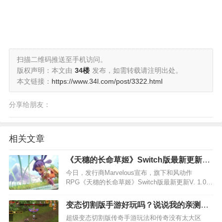
扫描二维码推送至手机访问。
版权声明：本文由
34楼
发布，如需转载请注明出处。
本文链接：
https://www.34l.com/post/3322.html
分享给朋友：
相关文章
《天穗的长命草姬》Switch版最新更新V.
1.04上线
今日，发行商Marvelous宣布，旗下和风动作
RPG《天穗的长命草姬》Switch版最新更新V. 1.04
上线。这次更新修复和调整了游戏的多项问题，现
在缩短当羽衣伸展后没有刺中物品时的硬直时间。
变态切割版手游好玩吗？说说我的亲测体
放入积肥素材时，将自动略过无法制作的菜谱，
验感想吧
超级变态切割版传奇手游玩法和传奇没有太大区
这…