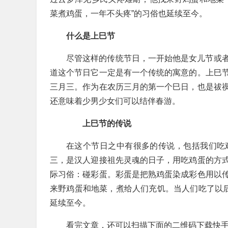
菜煮鸡蛋，一年不头疼”的习俗也延续至今。
什么是上巳节
尽管这样的传统节日，一开始他是女儿节或
道这个节日它一定是有一个传统的寓意的。上巳
三月三。作为在农历三月的第一个巳日，也是祓
还意味着少男少女们可以结伴春游。
上巳节的传说
在这个节日之中有很多的传说，包括我们吃
三，是汉人迎接祖先灵魂的日子，用吃鸡蛋的方
际习俗：碰彩蛋。彩蛋是把熟鸡蛋染成彩色用以
来野鸡蛋和地菜，煮给人们充饥。当人们吃了以后
延续至今。
看完文章，还可以扫描下面的二维码下载快手