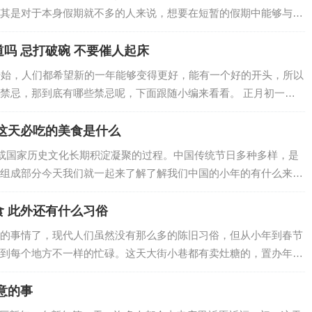
其是对于本身假期就不多的人来说，想要在短暂的假期中能够与亲
的。但有一些传统的风俗习惯和禁忌还是仍然…
吗 忌打破碗 不要催人起床
始，人们都希望新的一年能够变得更好，能有一个好的开头，所以
禁忌，那到底有哪些禁忌呢，下面跟随小编来看看。 正月初一的
镜子等玻璃、陶瓷器物品，以防破…
小年的来历和习俗和传说 这天必吃的美食是什么
国家历史文化长期积淀凝聚的过程。中国传统节日多种多样，是
组成部分今天我们就一起来了解了解我们中国的小年的有什么来
历 民间传说，农历腊…
 此外还有什么习俗
的事情了，现代人们虽然没有那么多的陈旧习俗，但从小年到春节
到每个地方不一样的忙碌。这天大街小巷都有卖灶糖的，置办年货
：肉类、油粮、干果、酒水等等。 小年有…
意的事