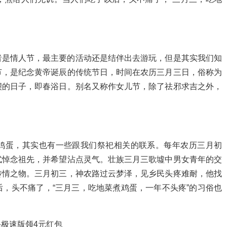
者是情人节，最主要的活动还是结伴出去游玩，但是其实我们知
节，是纪念黄帝诞辰的传统节日，时间在农历三月三日，俗称为
禊的日子，即春浴日。别名又称作女儿节，除了祛邪求吉之外，
鸡蛋，其实也有一些跟我们祭祀相关的联系。每年农历三月初
式悼念祖先，并希望沾点灵气。壮族三月三歌墟中男女青年的交
传情之物。三月初三，神农路过云梦泽，见乡民头疼难耐，他找
，头不痛了，“三月三，吃地菜煮鸡蛋，一年不头疼”的习俗也
极速版领4元红包