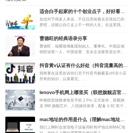
适合白手起家的十个创业点子，好好看下
吧
创业对于很多人来说，不仅仅意味着去实现自己的
梦想，还能让自己走上不一样的人生。在这里我给
大家分享一些创业的点子，希望能帮助到大家！…
曹德旺的经典语录分享
曹德旺，福耀玻璃集团创始人、董事长。中国反倾
销胜诉第一人、中国首善、安永企业家奖首位华人
获得者 。福耀玻璃目前是中国第一、世界第二大汽
车玻璃供应商。他是不行贿的企业家，自称“没送过
抖音黄v认证有什么好处（抖音流量高的是
一盒月饼”，以人格做事；他是行善的佛教徒，从
蓝v和黄v）
我将要在这里告诉你们关于抖音号橱窗蓝v抖音小店
1983年第一次…
所有的知识，认真看完。…
lenovo手机网上哪里买（联想旗舰店官网
商城）
昨晚联想拯救者电竞手机 2 Pro 正式发布，搭载骁
龙 888 旗舰芯片、八指操控体系，配备 6.92 英寸
AMOLED 144Hz 三星定制电竞无孔屏幕，
5500mAh 容量电池，堪称 “堆料狂魔”，这款手机于
mac地址的作用是什么（理解mac地址的
今日 10:00 正式开售…
作用实验报告）
我们上网时会发现电子设备同时有IP地址和MAC地
址，为什么上网会需要两个地址呢？…