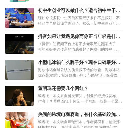
报，谢还是不谢？好为难！那今儿就不谢天不谢
地，只谢朋友，谢谢你风雨一路的陪伴。感恩节快
初中生创业可以做什么？适合初中生干的
乐！3、大恩不言谢，我就是结草衔环，也不足为
创业项目推荐
现如今很多初中生因为家里经济条件不是很好，不
报。…
得已早早的就辍学创业了。那么，初中生创业可以
做什么好呢？很多初中生对于刚开始创业很迷糊，
不知道该做什么好，接下来小编就给大家推荐几种
抖音如果让我遇见你而你正当年轻是什么
适合初中生干的创业项目，想创业挣钱的初中生朋
歌曲？
《抖音》短视频平台上有不少老歌经过翻唱火了，
友好好看下吧。…
可能刚好歌词传递的情感引起了网友们的共鸣，而
最近比较火的一首歌歌词大概是如果让我遇见你而
你正当年轻，好多网友不知道首是什么歌曲？小编
小型电冰箱什么牌子好？现在口碑最好的
刚开始也不知道，后来经过搜索得知这是一首老歌
冰箱推荐
海尔冰箱全球公认的质量很不错的冰箱，海尔冰箱
《怨苍天变了心》，是…
优点是:微霜，制冷效果不错；节能省电，保湿效果
不错；海尔冰箱是十大品牌之首，全球销量的第一
梯队的佼佼者。海尔冰箱外观十分好看，海尔冰箱
董明珠还需要几个网红？
款式几乎都很新颖，质量好，制冷情况好，用了一
编者按：本文来自科技新知，创业邦经授权发布。
段时间，制冷情况稳…
作者丨李哩哩 编辑丨月见 一个网红，就是一个渠
道。八个网红，就是八个渠道。 董明珠应该进一步
向罗永浩看齐。 12月1日，交个朋友直播间发布了
热闹的跨境电商赛道，有什么基础设施类
名为“交个朋友宇宙”的文章，文章介绍罗永浩“交…
的创业机会？
编者按：本文转自峰瑞资本，作者吴羽君，创业邦
经授权转载。 跨境电商是当前创投领域的热门方向