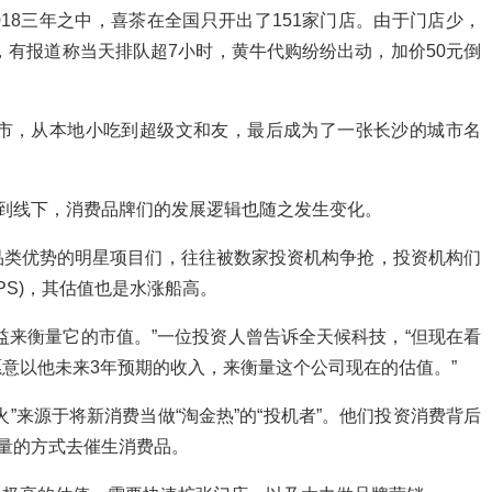
2018三年之中，喜茶在全国只开出了151家门店。由于门店少，
，有报道称当天排队超7小时，黄牛代购纷纷出动，加价50元倒
城市，从本地小吃到超级文和友，最后成为了一张长沙的城市名
烧到线下，消费品牌们的发展逻辑也随之发生变化。
品类优势的明星项目们，往往被数家投资机构争抢，投资机构们
率(PS)，其估值也是水涨船高。
益来衡量它的市值。”一位投资人曾告诉全天候科技，“但现在看
意以他未来3年预期的收入，来衡量这个公司现在的估值。”
”来源于将新消费当做“淘金热”的“投机者”。他们投资消费背后
流量的方式去催生消费品。