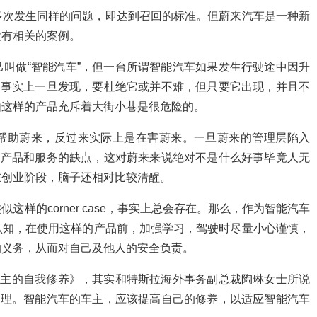
多次发生同样的问题，即达到召回的标准。但蔚来汽车是一种新
没有相关的案例。
叫做“智能汽车”，但一台所谓智能汽车如果发生行驶途中因升
题事实上一旦发现，要杜绝它或并不难，但只要它出现，并且不
由这样的产品充斥着大街小巷是很危险的。
帮助蔚来，反过来实际上是在害蔚来。一旦蔚来的管理层陷入
己产品和服务的缺点，这对蔚来来说绝对不是什么好事毕竟人无
在创业阶段，脑子还相对比较清醒。
样的corner case，事实上总会存在。那么，作为智能汽车
认知，在使用这样的产品前，加强学习，驾驶时尽量小心谨慎，
的义务，从而对自己及他人的安全负责。
《电动车主的自我修养》，其实和特斯拉海外事务副总裁陶琳女士所说
道理。智能汽车的车主，应该提高自己的修养，以适应智能汽车