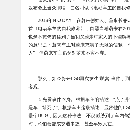
发布会上当众演唱，曲名叫做《电动车主的自我
2019年NIO DAY，在蔚来创始人、董事长
首《电动车主的自我修养》，自黑自嘲蔚来在201
也毫不掩饰的提到了当初买蔚来时家人的不理解
的意思是：蔚来车主对蔚来充满了无限的信赖，即
人”，但蔚来车主仍然对蔚来不离不弃。
那么，如今蔚来ES8再次发生“趴窝”事件
客观。
首先看事件本身。根据车主的描述，“点了
是车，堵死了”。根据车主这段描述，显然他的E
是个BUG，因为这种停法，不仅威胁到了车内
时，恐怕会酿成交通事故，甚至车毁人亡。