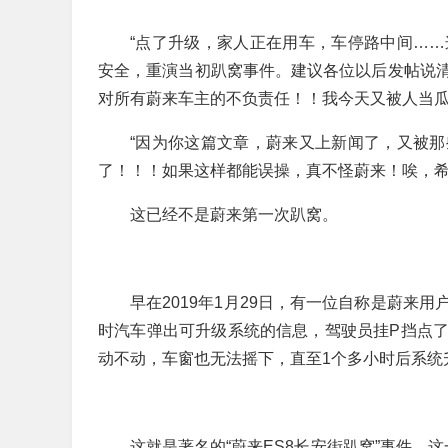
“点了升级，家人正在用车，车停路中间…
安全，重演当初趴窝事件。建议各位以后发帖说
对所有蔚来车主的不负责任！！我今天又被人当瓜
“因为你这篇文章，蔚来又上新闻了，又被
了！！！如果这样都能误操，真不怪蔚来！唉，希
这已经不是蔚来第一次趴窝。
早在2019年1月29日，有一位自称是蔚来
时汽车弹出可升级系统的信息，驾驶员挂P挡点
动不动，车窗也无法摇下，直至1个多小时后系统
这就是著名的“蔚来ES8长安街趴窝”事件，这一