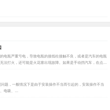
因
的电瓶严重亏电，导致电瓶的接线柱接触不良，或者是汽车的电瓶
无法打火，还可能是火花塞出现故障。如果是手动挡汽车，在点火
为有利于汽车的起步，但是不需要踩刹车。而…
，一般情况下是由于安装操作不当而引起的，安装操作不当
、电吸、…