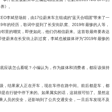
修养》。
兼CEO李斌登场前，由17位蔚来车主组成的“蓝天合唱团”带来了一
9年的经历，歌词中提到了长安街趴窝、2019年最惨的人等，
与邻里的嘲笑，即便如此，他们仍相信蔚来。这首歌最终要表达
使蔚来在长安街上趴过窝，李斌也被媒体评为“2019年最惨的
，到底应该怎么看呢？小编认为，作为媒体和消费者，都应该保持
升级，结果家人正在开车，现在车停在路中间。前后都是车，都
S8是在行驶中停下来的。如果属实的话，这就很可怕了。显然这
驾乘人员的安全，还影响到了公共交通安全，一旦后车发现不及