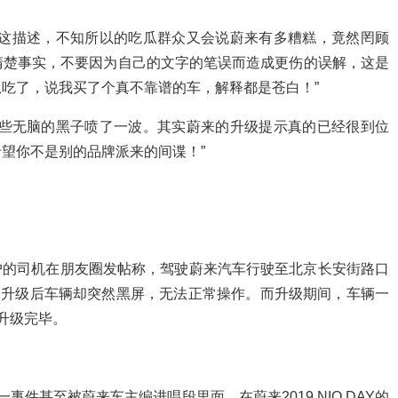
…这描述，不知所以的吃瓜群众又会说蔚来有多糟糕，竟然罔顾
清楚事实，不要因为自己的文字的笔误而造成更伤的误解，这是
吃了，说我买了个真不靠谱的车，解释都是苍白！”
那些无脑的黑子喷了一波。其实蔚来的升级提示真的已经很到位
望你不是别的品牌派来的间谍！”
用户的司机在朋友圈发帖称，驾驶蔚来汽车行驶至北京长安街路口
了升级后车辆却突然黑屏，无法正常操作。而升级期间，车辆一
升级完毕。
事件甚至被蔚来车主编进唱段里面，在蔚来2019 NIO DAY的