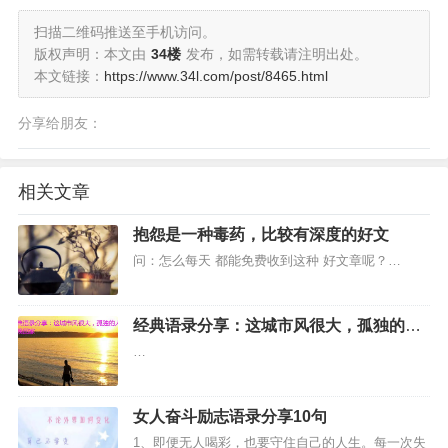
扫描二维码推送至手机访问。
版权声明：本文由
34楼
发布，如需转载请注明出处。
本文链接：
https://www.34l.com/post/8465.html
分享给朋友：
相关文章
抱怨是一种毒药，比较有深度的好文
问：怎么每天 都能免费收到这种 好文章呢？…
经典语录分享：这城市风很大，孤独的人
总是晚回家
…
女人奋斗励志语录分享10句
1、即便无人喝彩，也要守住自己的人生。每一次失