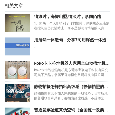
相关文章
情浓时，海誓山盟;情淡时，形同陌路
1、如果一个人影响到了你的情绪，你的焦点应该放
在控制自己的情绪上，而不是影响你情绪的人身
上。只有这样，才能真正自信起来。…
用混然一体造句，分享7句用浑然一体造句
的句子
…
koko卡卡拖地机器人家用全自动擦地机推
荐
koko卡卡智能拖地机是东莞市宝联电子科技有限公
司旗下产品，隶属于香港概念数码科技有限公司，
其主要研发机器人吸尘器等高科技领域家居产品，
想知道卡卡智能拖地机好用吗，看看下面是网友使
静物拍摄怎样拍出高级感（静物拍照的技
用koko卡卡智能拖地机的相关介绍，希望对大家有
巧和角度）
静物摄影其实不如大家想象的一般轻巧，日常所见
所帮助。1、…
的普通物什和菜肴，要拍出静谧质感，不落俗套，
反而更为困难。 不过，有了今天宇哥为大家推荐的
美食静物摄影LR预设， 普普通通的原片也能变成物
普通发票验证真伪查询（全国统一发票查
哀美学大作！镜头不能表现其可口百分之一的佳肴