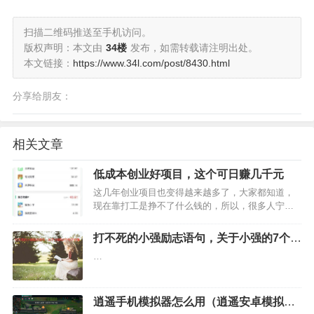
扫描二维码推送至手机访问。
版权声明：本文由
34楼
发布，如需转载请注明出处。
本文链接：
https://www.34l.com/post/8430.html
分享给朋友：
相关文章
低成本创业好项目，这个可日赚几千元
这几年创业项目也变得越来越多了，大家都知道，
现在靠打工是挣不了什么钱的，所以，很多人宁愿
自己创业不想打工。那么，低成本创业项目有哪些
呢？下面小编马上为大家推荐一个低成本创业项
打不死的小强励志语句，关于小强的7个句
目，如果你有资源的话，也可以免费去推广操作，
子分享
…
做好了日赚几千也是很容…
逍遥手机模拟器怎么用（逍遥安卓模拟器