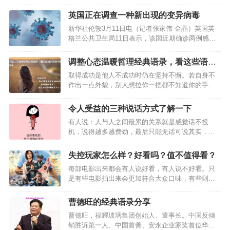
英国正在调查一种新出现的变异病毒
新华社伦敦3月11日电（记者张家伟 金晶）英国英
格兰公共卫生局11日表示，该国近期确诊两例感染
了一种新的变异新冠病毒的病例，目前正在对这一
新的变异病毒开展调查。…
调整心态温暖哲理经典语录，看这些语录
能够调整心态
取得成功是他人不成功时仍在坚持不懈。若自身不
作出一点外貌，别人想拉你一把都不知道你的手在
哪儿。直至你不会再找我聊，直至你找不着我，直
至最终，你一直在某一瞬间猛地想起我。但是，那
令人受益的三种说话方式了解一下
个时候，被你弄丢的我就确实早已没有了，也再不
有人说：人与人之间最累的关系就是感觉话不投
想要你再找回家了。理…
机，说得越多越费劲，最后只能无话可说其实，想
让别人喜欢听你说话，要先掌握正确的表达方式。
你对别人说话的样子，决定了你在别人眼中的样
失控玩家怎么样？好看吗？值不值得看？
子。…
每部电影出来都会有人说好看，有人说不好看。只
是有些电影拍出来会更加符合大众口味，有些则只
适合小部分人看。那么，最近热播的这部失控玩家
怎么样？好看吗？值不值得看？今天小编就和大家
曹德旺的经典语录分享
说说这部适合大众口味的电影。…
曹德旺，福耀玻璃集团创始人、董事长。中国反倾
销胜诉第一人、中国首善、安永企业家奖首位华人