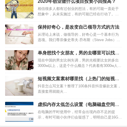
2020年创业做什么项目投资小回报高？
相信很多人都有过创业的想法，有的可能一直处于
想象中，从未实施过，有的可能已经在行动了。作
为正在想着如何创业的人，如果你是土豪，可以忽
略本文，如果不是，我想你有必要看下2020年创业
保持好奇心，是改变自己领导方式的方法
做什么项目投资小回报高？因为这下面的项目介绍
从理论上来说，做领导的，好奇心是一个基本行为
对你或许有帮助。…
选项。我们尊崇像史蒂夫·乔布斯（Steve Jobs）和
托马斯·爱迪生（Thomas Edison）这样的世界级企
业领袖，商业期刊也经常赞美好奇心是如何宝贵。
单身想找个女朋友，男的去哪里可以找个
但在日常实践中，谁有时间好奇这、好奇那…
女朋友
现在中国的男女比例失调，男的光棍要比女的多出
3000w以上，这是个什么概念？代表着有3000w人是
找不到对象的。所以很多单身男的就开始发愁了，
单身想找个女朋友究竟到哪里找呢？说实话，小编
短视频文案素材哪里找（上热门的短视频
也是一名单身汉，也正在找女朋友，虽然说，我没
素材）
抖音怎么写文案？整理了100条抖音抖音爆款文案，
有找到女朋…
直接套用就能火…
虚拟内存太低怎么设置（电脑磁盘空间不
足清理步骤）
在电脑的平时使用中，经常会出现内存不足的提
示，有时可能小伙伴们会疑惑了，明明自己是16G内
存的性能为何也能出现这种提示呢？这是当你在运