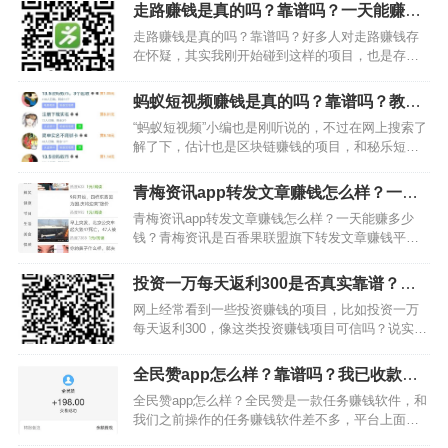
走路赚钱是真的吗？靠谱吗？一天能赚一
两元
走路赚钱是真的吗？靠谱吗？好多人对走路赚钱存
在怀疑，其实我刚开始碰到这样的项目，也是存在
怀疑态度的。不过，后来我发现这种是可以赚钱
的。虽然之前碰到很多走路赚钱软件，都没有让我
蚂蚁短视频赚钱是真的吗？靠谱吗？教你
赚过钱，不过今天要给大家推荐的这款，每天能赚1
多赚12.32元的方法
“蚂蚁短视频”小编也是刚听说的，不过在网上搜索了
元多，而且每天只需要…
解了下，估计也是区块链赚钱的项目，和秘乐短视
频一样。这个听说新手加入可以撸100元，有站长单
干已经在该平台成功变现27元了，如果你想试试的
青梅资讯app转发文章赚钱怎么样？一天
话，可以通过趣闲赚去操作，因为小编发现趣闲赚
能赚多少钱
青梅资讯app转发文章赚钱怎么样？一天能赚多少
做还能多赚…
钱？青梅资讯是百香果联盟旗下转发文章赚钱平
台，该软件是2020年10月9号上线，注册就送1元现
金，转发分享文章轻松挣零花钱。支持用户自主导
投资一万每天返利300是否真实靠谱？让
入文章，提现到账快，是款靠谱、正规的转发分享
我来告诉你真相吧
网上经常看到一些投资赚钱的项目，比如投资一万
文章挣钱软件…
每天返利300，像这类投资赚钱项目可信吗？说实
话，一点也不可信，这类都是假的，大家别信就对
了。因为小编以前接触过很多这类平台了，大部分
全民赞app怎么样？靠谱吗？我已收款多
都是投资了分红几天就跑路了，有的投资了直接一
次
全民赞app怎么样？全民赞是一款任务赚钱软件，和
天也不分红给你，直…
我们之前操作的任务赚钱软件差不多，平台上面的
任务类型也是有下载注册，绑卡认证，微信扫码，