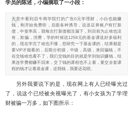
学员的陈述，小编摘取了一小段：
无意中看到启牛商学院打的广告0元学理财，小白也能赚
钱，刚开始免费听，后面各种诱导，说送证券账户有打新
债，中签率高，我每次打新债都没漏下，到目前为止啥也没
有，欺骗，消费，学的时候说1258元的基金课送好多福利
的，现在学完了啥也不懂，想研究一下基金课的，结果都是
要VIP才能看的，后期分初级，中级，高级，来回骗钱，不
在交钱啥也看不了，我们交钱的目的就是学到知识赚钱，结
果连学费都赚不回来，交了钱的课程也不上看，要交全套课
程的钱才让看基金课，还我钱，我要还花呗。
另外我要说下的是，现在网上有人已经曝光过
了，说这个已经被央视曝光了，有小女孩为了学理
财被骗一万多，如下图所示：