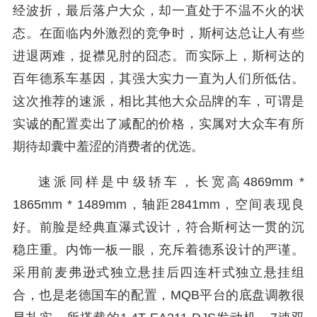
经波折，最后落户大众，却一直处于不温不火的状
态。在面临内外激烈的竞争时，斯柯达总让人有些
进退两难，捉襟见肘的囧态。而实际上，斯柯达的
百年德系车基因，其强大实力一直为人们所低估。
这次推荐的速派，相比其他大众品牌的车，可谓是
实诚的配置卖出了减配的价格，实属对大众车有所
期待却囊中羞涩的消费者的优选。
速派同样是中级轿车，长宽高4869mm *
1865mm * 1489mm，轴距2841mm，空间表现良
好。前脸是经典直瀑式设计，符合斯柯达一贯的沉
稳庄重。内饰一板一眼，充斥着德系设计的严谨。
采用前麦弗逊式独立悬挂后四连杆式独立悬挂组
合，也是老德国车的配置，MQB平台的底盘调教很