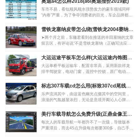
奥迪a4怎么样2018(a6l奥迪报价2019款)
车市不易，看似顺风顺水强势发力的豪车领域同样
“内卷”严重，为了争夺消费者的目光，车企品牌都拿
出了十八般武艺，为了市场和消费者调整改变，有
降价的，有全方位提升的，让排名榜单也变得格外
雪铁龙塞纳皮带怎么绕(雪铁龙2004赛纳多
精彩，老面孔新朋友轮番上阵，可谓是你方唱罢我
少钱)
➤两个月之前，车辙君看到在推送的丰田塞纳的文章
登场。…
留言区，有评论说“不是雪铁龙塞纳（正确写法应是
赛纳，很多人都会搞混，当然混着写其实也没什么
问题），差评”。当时一惊，居然还有人对这款停产
大运运途平板车怎么样(大运运途内饰图
已久的车心心念，当时就萌发了要写一写雪铁龙赛
片)
大运单桥平板运输车，配置非常高，采用新款祥龙
纳。只是一拖，…
排半驾驶室，电动门窗，遥控中控锁，原厂电动空
调，铝合金200L油箱，断气刹，排气制动，后视镜
加热，隔热节能玻璃，LED行车灯，主驾气囊座
标志307车载cd怎么用(标致307cd尾线定
椅，点火保护，隐藏天线，遮阳罩，北斗行车记录
义)
乐声流淌其中，由这蓝色幽光点缀其中的空间里，
仪。多种轴距可以…
浪漫的气氛越显浓烈，无论是意境开阖沁人心脾的
轻音乐，抑或是如夜莺歌唱般啾转的甜美女声，都
在此境中浸泡出另一番别致的诗意。车主的标致307
美行车载导航怎么免费升级(正鼎金像王美
已有多年历史，原车音响系统经常出现问题。…
行导航)
每次人的车载导航一年都升不了一次级，导致版本
严重滞后，而去4S点升级每次都要300多，自己手动
升级就可以省下这笔支出。 第一步先找到车载导航