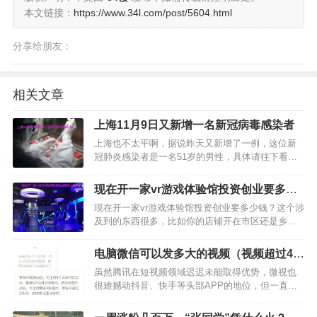
本文链接：
https://www.34l.com/post/5604.html
分享给朋友：
相关文章
上海11月9日又新增一名新冠病毒感染者
上海也不太平啊，据说昨天又新增了一例，这位新
冠肺炎感染者是一名51岁的男性，具体请往下看
吧。…
现在开一家vr游戏体验馆投资创业要多少
钱？
现在开一家vr游戏体验馆投资创业要多少钱？这个涉
及到的东西很多，比如你的店铺开在市区还是乡
下，是开在热闹地方还是比较冷清的地方，另外还
要看你的店面有多大，设备有多少台，以及其他的
电脑微信可以发多大的视频（视频超过40
零零碎碎加起来，就能知道开一家vr游戏体验馆需要
分钟发送步骤）
虽然腾讯在短视频领域迟迟未能取得优势，微视也
多少钱了。…
很难撼动抖音、快手等头部APP的地位，但一直以
来都未放弃这块蛋糕。 2021年二季度，随着微信以
及Wechat活跃用户账户达到12.5亿，微信视频号的