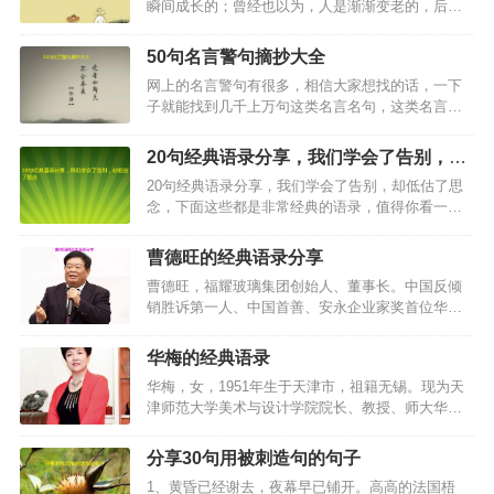
瞬间成长的；曾经也以为，人是渐渐变老的，后来
才知道，人是一瞬间衰老的。…
​50句名言警句摘抄大全
网上的名言警句有很多，相信大家想找的话，一下
子就能找到几千上万句这类名言名句，这类名言名
句只有短短的几个字，却蕴藏着巨大的人生哲理，
有些可能对你的人生有很大帮助。喜欢名言警句的
20句经典语录分享，​我们学会了告别，却
朋友，赶紧看下面小编摘录的50句名言警句吧，一
低估了思念
20句经典语录分享，我们学会了告别，却低估了思
定会对你有所帮助的…
念，下面这些都是非常经典的语录，值得你看一下
哦。…
曹德旺的经典语录分享
曹德旺，福耀玻璃集团创始人、董事长。中国反倾
销胜诉第一人、中国首善、安永企业家奖首位华人
获得者 。福耀玻璃目前是中国第一、世界第二大汽
车玻璃供应商。他是不行贿的企业家，自称“没送过
华梅的经典语录
一盒月饼”，以人格做事；他是行善的佛教徒，从
华梅，女，1951年生于天津市，祖籍无锡。现为天
1983年第一次…
津师范大学美术与设计学院院长、教授、师大华梅
服饰文化学研究所所长。国家人事部授衔“有突出贡
献中青年专家”，享受国务院政府津贴。1997年天津
分享30句用被刺造句的句子
市劳动模范，1998年全国教育系统巾帼建功标兵、
1、黄昏已经谢去，夜幕早已铺开。高高的法国梧
全国…