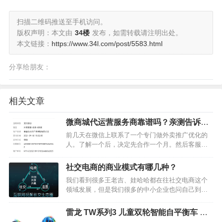
扫描二维码推送至手机访问。
版权声明：本文由
34楼
发布，如需转载请注明出处。
本文链接：
https://www.34l.com/post/5583.html
分享给朋友：
相关文章
微商城代运营服务商靠谱吗？亲测告诉你
真相
前几天在微信上联系了一个专门做外卖推广优化的
人。了解一个后，决定先合作一个月。然后客服把
我拉到一个群，里面有三个人，一个人是运营老
师。客服给了我一个购买连接，购买成功后，我就
社交电商的商业模式有哪几种？
有了一把钥匙。客服会发一个二维码登录他们的系
我们看到很多王老吉、娃哈哈都在往社交电商这个
统。扫码登录后，输入密…
领域发展，但是我们很多的中小企业也问自己到底
怎样的社交电商模式适合我们。所以今天刘缘借方
雨老师这场年会与企业家们一起来分析一下社交电
雷龙 TW系列3 儿童双轮智能自平衡车 代
商的解决方案。…