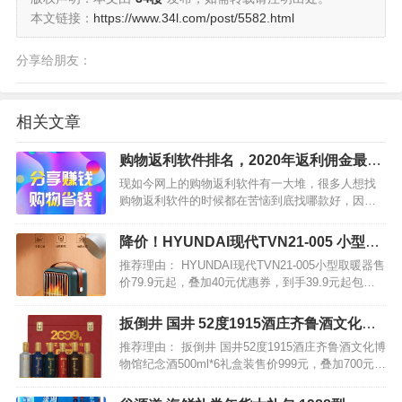
本文链接：
https://www.34l.com/post/5582.html
分享给朋友：
相关文章
购物返利软件排名，2020年返利佣金最高
的app推荐
现如今网上的购物返利软件有一大堆，很多人想找
购物返利软件的时候都在苦恼到底找哪款好，因
此，有的人就想到找购物返利软件排名，想找排名
第一的返利软件，说实话，现在的购物返利软件排
降价！HYUNDAI现代TVN21-005 小型取
名最高的也就高佣联盟，如果你想做的话，建议做
暖器 暖风机
推荐理由： HYUNDAI现代TVN21-005小型取暖器售
这款软件吧。…
价79.9元起，叠加40元优惠券，到手39.9元起包
邮，多款可选。 冬日的小暖阳，韩国现代家用节能
取暖器，节能省电的同时，又能快速发热，暖喝不
扳倒井 国井 52度1915酒庄齐鲁酒文化博
燥热，舒服的风，加上便携提手，办公室…
物馆纪念酒500ml*6瓶礼盒装
推荐理由： 扳倒井 国井52度1915酒庄齐鲁酒文化博
物馆纪念酒500ml*6礼盒装售价999元，叠加700元优
惠券后299元包邮。 国井52度1915酒庄齐鲁酒文化
博物馆纪念酒，包装大气，送礼倍有面子。采用高