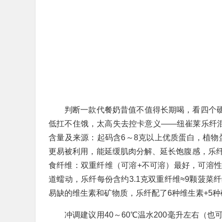
判断一款代餐奶昔值不值得长期喝，看四个硬
低扛不住饿，太高失去控卡意义——纽崔莱乐纤混
含量及来源：起码含6～8克以上优质蛋白，植物蛋
更易被利用，能延缓肌肉分解、延长饱腹感，乐
食纤维：双重纤维（可溶+不可溶）最好，可溶
道蠕动，乐纤每份含约3.1克双重纤维≈9颗菠
易缺的维生素和矿物质，乐纤配了6种维生素+5
冲调建议用40～60℃温水200毫升左右（