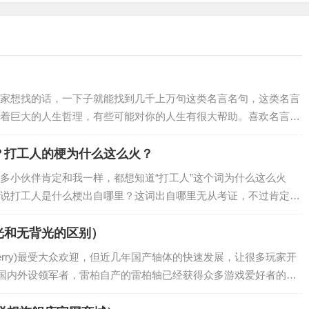
家想找的话，一下子就能找到几千上万句这类名言名句，这类名言
着巨大的人生哲理，有些可能对你的人生有很大帮助。喜欢名言警
的50句名言警句吧，一定会对你有所帮助的…
？打工人的梗为什么这么火？
多小伙伴肯定和我一样，都想知道“打工人”这个词为什么这么火
说打工人是什么梗出自哪里？这词出自哪里无从考证，不过肯定是
出自哪位网友？我们一起来了解相关情况吧。…
光和无背光的区别）
erry)最受大众欢迎，但近几年国产轴体的快速发展，让很多玩家开
为国内外设领军者，雷柏自产的雷柏轴已经获得众多游戏爱好者的好
轴的产品，笔者最近收到雷柏V8…