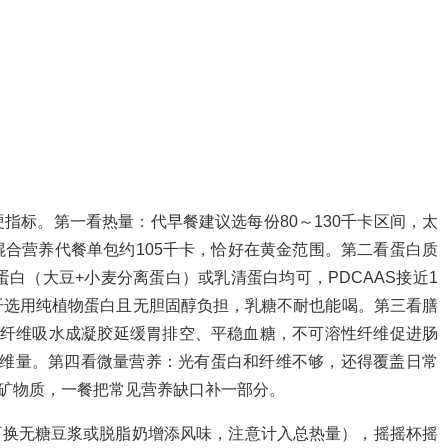
指标。第一看热量：代早餐建议选每份80～130千卡区间，太
合营养代餐单包约105千卡，恰好在黄金范围。第二看蛋白质
白（大豆+小麦分离蛋白）或乳清蛋白均可，PDCAAS接近1
纤选用纯植物蛋白且无胆固醇负担，乳糖不耐也能喝。第三看膳
性纤维吸水成凝胶延缓胃排空、平稳血糖，不可溶性纤维促进肠
菜纤维量。第四看微量营养：光有蛋白和纤维不够，还得覆盖日常
种矿物质，一餐把常见营养缺口补一部分。
也可换无糖豆浆或脱脂奶增添风味，注意计入总热量），摇摇杯摇