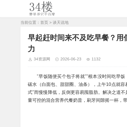
当前位置：
首页
>
谈天说地
早起赶时间来不及吃早餐？用
力
34资源网
2026-06-23
1132
"早饭随便买个包子将就""根本没时间吃早
碳水（白面包、甜甜圈、油条），上午10点就容
式"而慢慢降低，反倒更容易囤脂肪。解决之道不
量可控的混合营养代餐奶昔，刷牙间隙摇一杯，带着