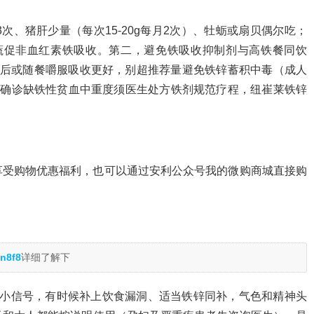
3次、猪肝少量（每次15-20g每月2次）、牡蛎或扇贝偶尔吃；
蔬促非血红素铁吸收。第二，避免铁吸收抑制剂与高铁餐同饮
餐后或随餐嚼服吸收更好，别超推荐量避免铁锌蓄积中毒（成人
右）。已经确诊缺铁性贫血中重度须医生处方铁剂规范疗程，纽崔莱铁锌
。
享受购物优惠福利，也可以通过安利公众号我的微购商城直接购
n8f8
详细了解下
"的小信号，有时候补上饮食漏洞、适当铁锌同补，气色和精神头