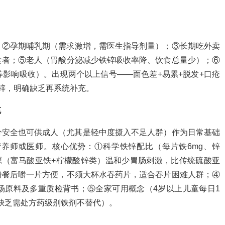
；②孕期哺乳期（需求激增，需医生指导剂量）；③长期吃外卖
食者；⑤老人（胃酸分泌减少铁锌吸收率降、饮食总量少）；⑥
影响吸收）。出现两个以上信号——面色差+易累+脱发+口疮
锌，明确缺乏再系统补充。
充
成分安全也可供成人（尤其是轻中度摄入不足人群）作为日常基础
养师或医师。核心优势：①科学铁锌配比（每片铁6mg、锌
机源（富马酸亚铁+柠檬酸锌类）温和少胃肠刺激，比传统硫酸亚
粉餐后嚼一片方便，不须大杯水吞药片，适合吞片困难人群；④
场原料及多重质检背书；⑤全家可用概念（4岁以上儿童每日1
重缺乏需处方药级别铁剂不替代）。