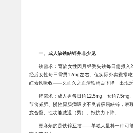
一、成人缺铁缺锌并非少见
铁需求：育龄女性因月经丢失铁每日需摄入2
经后女性每日需男12mg左右。但实际外卖党常
红素铁吸收——久而久之血清铁蛋白下降，出现
锌需求：成人男每日约12.5mg、女约7.
节食减肥、慢性胃肠病吸收不良者极易缺锌，表
愈合慢、性功能减退（男）、抵抗力下降。
更麻烦的是铁锌互拮——单独大量补一种可