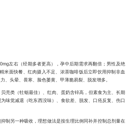
0mg左右（经期多者更高），孕中后期需求再翻倍；男性及绝
吃精米面快餐、红肉摄入不足、浓茶咖啡饭后立即饮用抑制非血
乏力、头晕、畏寒、脸色萎黄、甲薄脆易裂、脱发增多。
5mg。贝壳类（牡蛎最佳）、红肉、蛋奶含锌高，但素食为主、长期
现为味觉减退（吃东西没味）、食欲差、脱发、口疮反复、伤口
能抑制另一种吸收，理想做法是按生理比例同补并控制总剂量在