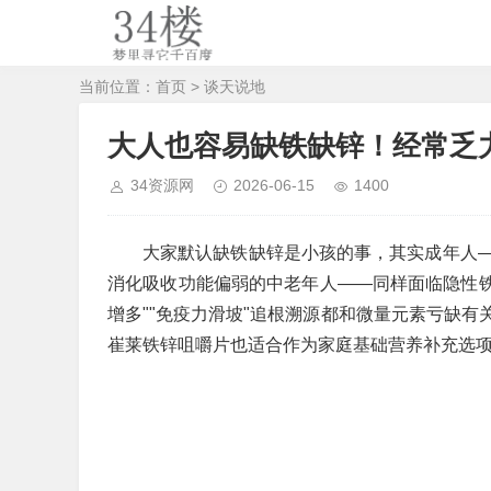
当前位置：
首页
>
谈天说地
大人也容易缺铁缺锌！经常乏
34资源网
2026-06-15
1400
大家默认缺铁缺锌是小孩的事，其实成年人
消化吸收功能偏弱的中老年人——同样面临隐性铁锌
增多""免疫力滑坡"追根溯源都和微量元素亏缺
崔莱铁锌咀嚼片也适合作为家庭基础营养补充选