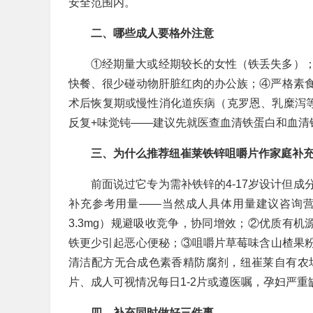
安全范围内。
二、哪些成人要格外注意
①经期量大或经期较长的女性（铁丢失多）
快餐、很少碰动物肝脏红肉的办公族；④严格素
术后恢复期或慢性消化道疾病（克罗恩、乳糜泻等
反复+味觉钝——建议先就医查血清铁蛋白和血清
三、为什么推荐纽崔莱铁锌咀嚼片作家庭补
前面说过它专为需补铁锌的4-17岁设计但
补充参考用量——当然成人具体用量建议咨询营
3.3mg）规避吸收竞争，协同增效；②优质有
铁更少引起恶心便秘；③咀嚼片草莓味含山楂果
清洁配方无合成色素香精防腐剂，纽崔莱自有农
片、成人可视情况每日1-2片或遵医嘱，孕妇严
四、补充同时做好三件事