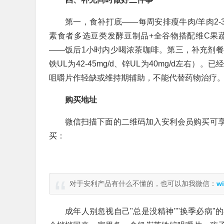
第一，食补打底——每周安排瘦牛肉/羊肉2-
素食者多选豆类发酵豆制品+全谷物搭配维C果
——饭后1小时内少喝浓茶咖啡。第三，补充剂
铁UL为42-45mg/d、锌UL为40mg/d左
咀嚼片作轻缺或维持期辅助，不能代替药物治疗
购买地址
微信扫描下面的二维码加入安利会员购买可
买：
对于安利产品有什么不懂的，也可以加我微信：
wi
成年人别忽视自己"总是没精神""换季必病