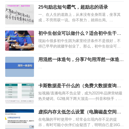
25句励志短句霸气，超励志的语录
一、在人生的道路上，从来没有全身而退，坐享其
成，不劳而获一说。你不努力，就得出局。…
初中生创业可以做什么？适合初中生干的
创业项目推荐
现如今很多初中生因为家里经济条件不是很好，不
得已早早的就辍学创业了。那么，初中生创业可以
做什么好呢？很多初中生对于刚开始创业很迷糊，
不知道该做什么好，接下来小编就给大家推荐几种
用混然一体造句，分享7句用浑然一体造句
适合初中生干的创业项目，想创业挣钱的初中生朋
的句子
…
友好好看下吧。…
卡斯数据是干什么的（免费大数据查询平
台）
短视频/直播电商不负众望，成为2020年品牌营销最
热关键词。G2格局下两大顶流——抖音和快手，也
自然吸引了各方关注。相较抖音而言，快手独特的
老铁氛围像自带结界，不懂“规矩”的内容创作者和品
虚拟内存太低怎么设置（电脑磁盘空间不
牌方在这里寸步难行。 究竟快手直播电商现状如
足清理步骤）
在电脑的平时使用中，经常会出现内存不足的提
何？什么…
示，有时可能小伙伴们会疑惑了，明明自己是16G内