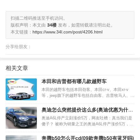
扫描二维码推送至手机访问。
版权声明：本文由
34楼
发布，如需转载请注明出处。
本文链接：
https://www.34l.com/post/4206.html
分享给朋友：
相关文章
本田和吉普都有哪几款越野车
本田的越野车包括本田劲客、本田cr-v、本田xr-v
等，jeep旗下的越野车包括自由客、吉普牧马人、吉
普指南者等，都是jeep旗下比较车门的越野车型，
jeep也是著名的越野车品牌。本田汽车是世界上著名
奥迪怎么突然提价这么多(奥迪优惠为什么
的汽车公司，在日本占有15%的汽车市场份…
这么多)
奥迪A6L停产立刻涨价5万，网友吐槽：真当我们是
傻子？ 被称为销量之王的奥迪A6L停产涨价5万，网
友：傻子才买单！ 说到奥迪这个汽车品牌，它在国
内的影响力以及知名度可是非常高的。因为有着前
奔腾b50怎么开cd(09款奔腾b50有蓝牙吗)