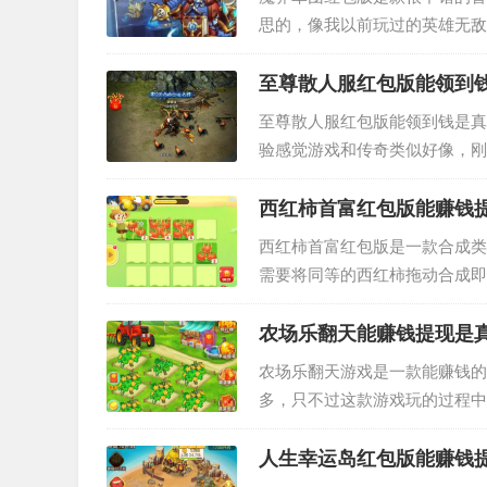
思的，像我以前玩过的英雄无敌
机等方式赚钱，当你赚到钱之后
至尊散人服红包版能领到
至尊散人服红包版能领到钱是真
验感觉游戏和传奇类似好像，刚
体验起来有点不好。 当然，我
西红柿首富红包版能赚钱
西红柿首富红包版是一款合成类
需要将同等的西红柿拖动合成即
升级的，看下图是这款游戏的界
农场乐翻天能赚钱提现是
农场乐翻天游戏是一款能赚钱的
多，只不过这款游戏玩的过程中
所示是游戏界面： 很多人问农
人生幸运岛红包版能赚钱