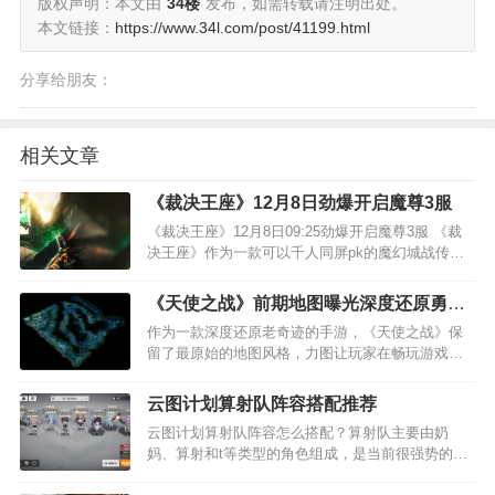
版权声明：本文由
34楼
发布，如需转载请注明出处。
本文链接：
https://www.34l.com/post/41199.html
分享给朋友：
相关文章
《裁决王座》12月8日劲爆开启魔尊3服
《裁决王座》12月8日09:25劲爆开启魔尊3服 《裁
决王座》作为一款可以千人同屏pk的魔幻城战传奇
手游，游戏不仅拥有酷炫的战宠召唤玩法，更有丰
富而纯正的技能任君挑选，另外光彩夺目的翅膀外
《天使之战》前期地图曝光深度还原勇者
观与特色鲜明的时装随意搭配。超高爆率的副本地
大陆（下）
作为一款深度还原老奇迹的手游，《天使之战》保
图，…
留了最原始的地图风格，力图让玩家在畅玩游戏的
时候感受记忆里的味道。 昨天给大家介绍了前期过
渡阶段的地图，今天来给大家带来后续进阶的地图
云图计划算射队阵容搭配推荐
细节。 【亚特兰蒂斯】——失落的文明 等级：60
云图计划算射队阵容怎么搭配？算射队主要由奶
级…
妈、算射和t等类型的角色组成，是当前很强势的主
流玩法之一。下面为大家分享云图计划算射队阵容