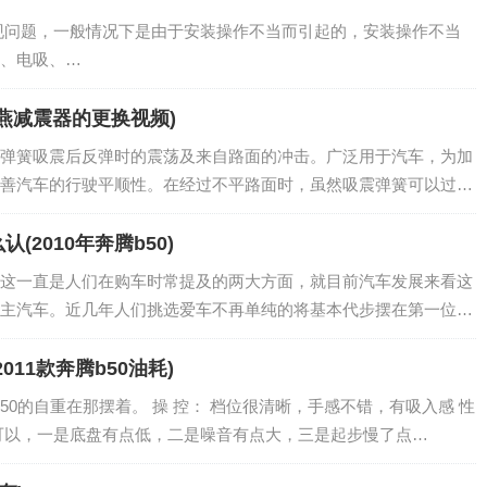
，一般情况下是由于安装操作不当而引起的，安装操作不当
、电吸、…
燕减震器的更换视频)
弹簧吸震后反弹时的震荡及来自路面的冲击。广泛用于汽车，为加
善汽车的行驶平顺性。在经过不平路面时，虽然吸震弹簧可以过滤
往复运动，而减震器就是用来抑制这种弹簧跳…
认(2010年奔腾b50)
这一直是人们在购车时常提及的两大方面，就目前汽车发展来看这
主汽车。近几年人们挑选爱车不再单纯的将基本代步摆在第一位
科技安全装备以及更温馨的内饰风格也有了更高…
2011款奔腾b50油耗)
B50的自重在那摆着。 操 控： 档位很清晰，手感不错，有吸入感 性
可以，一是底盘有点低，二是噪音有点大，三是起步慢了点…