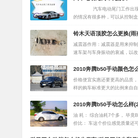
汽车电动尾门工作出现问题
的情况有很多种，可以从控制盒
铃木天语顶胶怎么更换(雨
减震器作用：减震器是用来抑制
速车架与车身振动的衰减，以改
路面的震动，但弹簧自身还会有
2010奔腾b50手动颜色怎么
价格便宜实惠还要更高的品质，
样的购车标准更大的比例来自自
时，对于整车时尚设计、人性化
2010奔腾b50手动怎么样(
油 耗： 综合油耗7个多， 毕竟
价比： 车这个价位感觉质量还