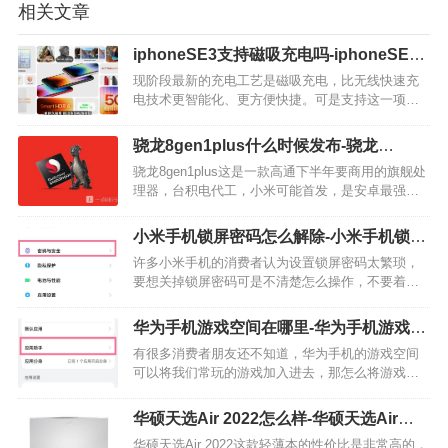
相关文章
iphoneSE3支持磁吸充电吗-iphoneSE3
可以无线充电吗
现阶段最新的充电工艺是磁吸充电，比无线快速充
电技术更智能化、更方便快捷。可是支持这一项技
术的手机屈指可数，那么iphoneSE3是不是可以磁吸
充电？它支持无线快速充电技术吗？小编梳理了一
骁龙8gen1plus什么时候发布-骁龙
点相关内容推荐给各位哦! iphoneSE3支持…
8gen1plus最新消息
骁龙8gen1plus这是一款高通下半年要商用的旗舰处
理器，台积电代工，小米可能首发，是安卓最强
芯，想必大家还是很好奇这款处理器具体是什么情
况的吧，下面小编就给大家带来了详细介绍。 1、骁
小米手机锁屏密码怎么解除-小米手机锁屏
龙8Gen1Plus发布时间 骁…
密关闭教程
许多小米手机的消费者认为设置锁屏密码太繁琐，
要想关掉锁屏密码可是不清楚怎么操作，不要着
急，下面由网编给各位介绍一下小米手机锁屏密关
闭教程吧，希望可以帮助到各位！ 小米手机取消密
华为手机游戏空间在哪里-华为手机游戏空
码解锁的教程 1、从设置菜单中点击密码与安全。…
间怎么添加应用
有很多消费者朋友还不知道，华为手机的游戏空间
可以将我们常玩的游戏加入进去，那怎么将游戏加
入到游戏空间呢？笔者给各位梳理了操作流程，有
兴趣的我们一起来瞧瞧吧，期待可以帮到各位！ 华
华硕天选Air 2022怎么样-华硕天选Air
为手机游戏空间添加游戏的步骤 1、从设置菜单的最
2022参数配置
华硕天选Air 2022这款轻薄本的性价比是非常高的，