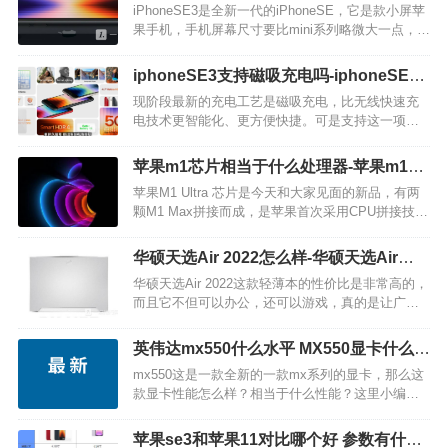
幕性能
iPhoneSE3是全新一代的iPhoneSE，它是款小屏苹
果手机，手机屏幕尺寸要比mini系列略微大一点，但
价格要相对来说低些一点。接下来就一起来看看小
编详细梳理的iPhoneSE3手机屏幕的相关信息吧。
iphoneSE3支持磁吸充电吗-iphoneSE3
iPhoneSE3屏幕是什么一块4…
可以无线充电吗
现阶段最新的充电工艺是磁吸充电，比无线快速充
电技术更智能化、更方便快捷。可是支持这一项技
术的手机屈指可数，那么iphoneSE3是不是可以磁吸
充电？它支持无线快速充电技术吗？小编梳理了一
苹果m1芯片相当于什么处理器-苹果m1芯
点相关内容推荐给各位哦! iphoneSE3支持…
片什么水平
苹果M1 Ultra 芯片是今天和大家见面的新品，有两
颗M1 Max拼接而成，是苹果首次采用CPU拼接技
术，采用5nm工艺制造，不少消费者们对苹果m1芯
片还是比较好奇的，今天小编就给大家带来了详细
华硕天选Air 2022怎么样-华硕天选Air
的介绍说明。 M1 Ultra…
2022参数配置
华硕天选Air 2022这款轻薄本的性价比是非常高的，
而且它不但可以办公，还可以游戏，真的是让广大
消费者们非常的心动，那么华硕天选Air 2022到底怎
么样呢？值不值得入手？让我们一起来对比分析看
英伟达mx550什么水平 MX550显卡什么级
看吧。 设计方面 华硕天选系列之…
别怎么样性能强吗
mx550这是一款全新的一款mx系列的显卡，那么这
款显卡性能怎么样？相当于什么性能？这里小编为
大家带来最新的芯片资讯。 mx550什么水平 今天，
数码博主“金猪升级包”放出了英伟达新款…
苹果se3和苹果11对比哪个好 参数有什么