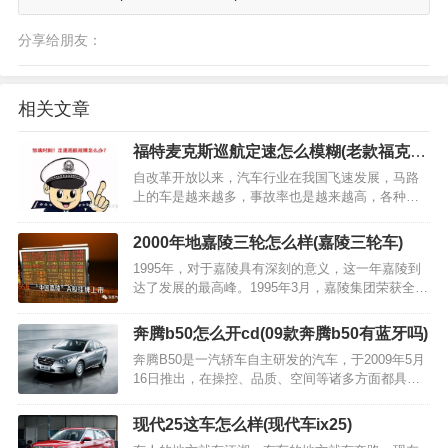
分享给朋友：
相关文章
福特麦克斯巡航定速怎么模糊(老款福克斯
巡航定速)
自改革开放以来，汽车行业在我国飞速发展，马路
上的车是越来越多，事故率也是越来越高，各种事
故带来的损失伤亡也从"听到、看到"逐渐的发生在我
们身边。 “定速巡航”相信大家一定不会陌生，简直
2000年地嘉陵三轮怎么样(嘉陵三轮车)
是现在车辆的标配啊~上至几百万下…
1995年，对于嘉陵具有深刻的意义，这一年嘉陵到
达了发展的最高峰。1995年3月，嘉陵集团荣获全国
优秀企业金马奖; 7月，嘉陵摩托世界屋脊正式出
征，嘉陵JH125L、JH145两款摩托车从重庆出发，
奔腾b50怎么开cd(09款奔腾b50有蓝牙吗)
历时1个多月，经川藏、青藏公路穿越世界屋脊…
奔腾B50是一汽轿车自主研发的汽车，于2009年5月
16日推出，在操控、品质、空间等诸多方面都具有
优异的表现，配备米其林博悦节能系列轮胎，在静
音性效果很专业。 2009年5月16日初次亮相，奔腾
现代25这车怎么样(现代车ix25)
B50以高起点、高性能、高品质“全…