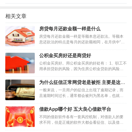
相关文章
房贷每月还款金额一样是什么
房贷每月还款金额一样是等额本息还款法。等额本
息还款法的特点是每月的还款额相同，在月供中“本
金与利息”的分配比例中，前半段时期所还的利息比
例大、本金比例小，还款期限过半后逐步转为本金
公积金买房好还是商贷好
比例大、利息比例小。所支出的总利息比等额本金
公积金买房好。用公积金买房的好处有： 1、职工不
法多，而且贷款期…
用承担贷款的风险，因为住房公积金贷款的风险，
是由住房公积金管理中心承担; 2、需要负担的利息
比商业贷款低; 3、提前还款且没有违约金。 公积金
为什么征信正常网贷老是被拒 主要是这四
买房和商贷买房的区别 1、可购买房屋的类型不同。
点原因
一般来说，一旦用户的征信上出现了逾期记录，而
…
且逾期时间过长，通常都会被列为黑名单，也就是
黑户，如果用户是黑户，那么无论是从银行或者网
贷平台贷款，基本上都会被拒，但是有些用户征信
借款App哪个好 五大良心借款平台
是正常的，申请网贷却老是被拒，那么这是怎么回
不同的借款软件各有一套风控机制，对借款人的要
事呢？ 为什…
求不同，但是正规的软件大都会看征信、以及借款
人的还款能力的，不少2022年有借过钱的老铁表