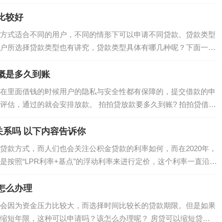
1、可购买房屋的类型不同。…
比较好
方式适合不同的用户，不同的情形下可以申请不同贷款。贷款类型
户所选择贷款类型也有讲究，贷款类型具体有哪几种呢？下面一起
哪几种类型？ 【1】信…
概是多久到账
在里面借钱的时候用户的隐私与安全性都有保障的，提交借款的申
评估，通过的就会安排放款。 拍拍贷放款要多久到账? 拍拍贷借款
日到账，资金是直接到…
关系吗 以下内容告诉你
贷款方式，而人们也会关注公积金贷款的利率如何，而在2020年，
是按照“LPR利率+基点”的浮动利率来进行定价，这个利率一直沿用
这个LPR有关系吗？…
怎么办理
会因为资金压力比较大，而选择时间比较长的贷款期限。但是如果
缩短年限，这种可以申请吗？该怎么办理呢？ 房贷可以缩短贷款