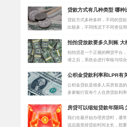
公积金买房和商贷买房的区别 
贷款方式有几种类型 哪种
贷款方式多种多样，不同的贷款
比较多，不同情况下不同资信用
来详细了解一下吧。 贷款方式有
拍拍贷放款要多久到账 大
拍拍贷是一个正规的网贷平台，
请之后，系统会进行审核与综合
成功之后，一般是1—2个工作
公积金贷款利率和LPR有
公积金贷款是很多人买房首选的
多家银行宣布个人住房贷款利率
到现在，那么公积金贷款利率和
房贷可以缩短贷款年限吗 
我们在最开始办理房贷时，通常
说后面觉得贷款时间太长，想要