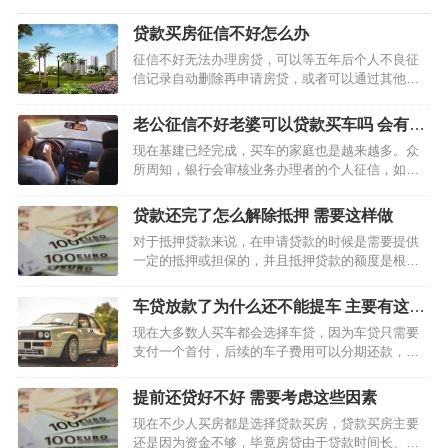
贷款买房征信不好怎么办
征信不好无法办理房贷，可以等五年后个人不良征
信记录自动删除再申请房贷，或者可以通过其他方
式办理贷款，不过这种方式不建议大家申请，也可
以通过亲朋好友借钱的方式来购房。 提前还款真的
老公征信不好老婆可以贷款买车吗 会有什
划算吗 要判断提前还款划不划算，需要根据贷款人
么影响
现在基建已经完成，买车的家庭也是越来越多。众
的具体情况来看…
所周知，银行会审核业务办理者的个人征信，如果
办理者是结婚的则还会审核配偶另一方的征信。简
单来说，如果已婚人士办理贷款，银行在审核贷款
贷款还完了怎么解除抵押 需要这样做
时会对申请者和配偶的征信记录进行审核。 老公征
对于抵押贷款来说，在申请贷款的时候是需要提供
信不好老婆…
一定的抵押或担保的，并且抵押贷款的额度是根据
抵押物或担保品的评估价值来决定的。往往抵押贷
款的额度最高不会超过抵押物评估价值的90%，在
车贷放款了为什么还不能提车 主要有这些
众多的抵押贷款中，房屋抵押贷款的贷款率是最高
原因
现在大多数人买车都会选择车贷，因为车贷只需要
的。比如房屋抵押贷…
支付一个首付，后续的车子费用可以分期还款，每
个月归还一定的月供即可。在贷款办理成功之后，
用户就可以提车使用了，不过只有在贷款还清之后
提前还贷好不好 需要考虑这些因素
车子才是完全属于用户自己。 车贷放款了为什么还
现在不少人买房都是选择贷款买房，贷款买房主要
不能提车？…
还是因为资金不够，毕竟房贷由于贷款时间长、贷