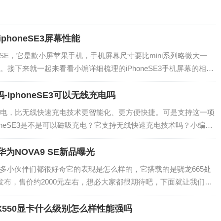
iphoneSE3屏幕性能
honeSE，它是款小屏苹果手机，手机屏幕尺寸要比mini系列略微大一
接下来就一起来看看小编详细梳理的iPhoneSE3手机屏幕的相关
么一块4…
吗-iphoneSE3可以无线充电吗
电，比无线快速充电技术更智能化、更方便快捷。可是支持这一项
oneSE3是不是可以磁吸充电？它支持无线快速充电技术吗？小编梳
phoneSE3支持…
华为NOVA9 SE新品曝光
，很多小伙伴们都很好奇它的表现是怎么样的，它搭载的是骁龙665处
发布，售价约2000元左右，想必大家都很期待吧，下面就让我们一
吧。 性能方面…
MX550显卡什么级别怎么样性能强吗