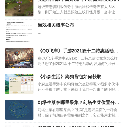
验感想吧
超级变态切割版传奇手游玩法和传奇没有太大区
别，刚开始进入就是跟随主线打怪升级，当中让自
己的装备，技能变得越来越强，当然，变态的玩法
就是有很多变态的伤害和敌人，让我们玩起来更加
游戏相关概率公布
的带劲。这款手游如果大家无聊可以玩下，在上面
…
可以挂机打怪升级，也可…
《QQ飞车》手游2021双十二特惠活动介
绍
在QQ飞车手游中2021双十二特惠活动究竟怎么样
呢？想了解2021双十二特惠活动内容如何的小伙伴
们，接下来就让我们一起来看一下吧！ QQ飞车手游
2021双十二特惠活动一览 活动时间：12月10日-12
《小森生活》狗狗背包如何获取
月12日 【活动解析】…
小森生活手游中狗狗背包怎么获得呢？很多小伙伴
还不是很了解，接下来就让我们一起来了解下吧，
感兴趣的小伙伴千万不要错过啦。 小森生活狗狗背
包怎么获得 1、直接去海街生活馆找森惠购买宠物背
幻塔生菜在哪里采集？幻塔生菜位置分布
包就好了 2、不过等到拥有这个背包之后是…
一览
幻塔生菜在哪里采集？“生菜”是游戏里面的一种食
材，除了前期任务需要用到之外，它还能用来制作
成食物，给人物带来增益状态。下面带来幻塔生菜
位置介绍，希望对小伙伴们有所帮助。幻塔生菜刷