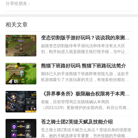
分享给朋友：
相关文章
变态切割版手游好玩吗？说说我的亲测体
验感想吧
超级变态切割版传奇手游玩法和传奇没有太大区
别，刚开始进入就是跟随主线打怪升级，当中让自
己的装备，技能变得越来越强，当然，变态的玩法
就是有很多变态的伤害和敌人，让我们玩起来更加
熊猫下班路好玩吗 熊猫下班路玩法简介
的带劲。这款手游如果大家无聊可以玩下，在上面
期待已久的手游熊猫下班路即将登陆九游，这款手
可以挂机打怪升级，也可…
机游戏吸引了大批玩家的关注，有很多粉丝都在问
九游小编熊猫下班路好玩吗？熊猫下班路值不值得
玩？现在就为大家来简单分析下，看看这款游戏的
《异界事务所》极限融合权限将于本周解
玩法特点和游戏剧情介绍。 1、熊猫下班路简要评
禁
老板，目前管理局正在陆续确认本周四
析： 扮演一名…
（2021/12/9）更新维护的全部内容。科芬公司将陆
续为信息进行解码，并为老板提供已解禁的更新情
报。 本周更新维护后，系统将载入新的模块——“极
苍之骑士团2芙缇天赋及技能介绍
限融合”，可以帮助老板突破员工等级上限到110
苍之骑士团2芙缇天赋怎么加点？芙缇自身的强度很
级，深度挖…
高，她的天赋选择非常重要，另外技能的升级顺序